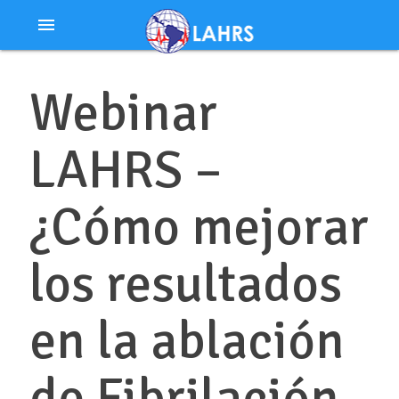
Ir
menu
al
contenido
Webinar
LAHRS –
¿Cómo mejorar
los resultados
en la ablación
de Fibrilación