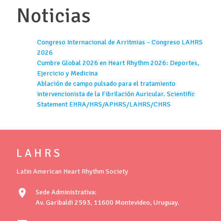
Noticias
Congreso Internacional de Arritmias – Congreso LAHRS
2026
Cumbre Global 2026 en Heart Rhythm 2026: Deportes,
Ejercicio y Medicina
Ablación de campo pulsado para el tratamiento
intervencionista de la Fibrilación Auricular. Scientific
Statement EHRA/HRS/APHRS/LAHRS/CHRS
L A H R S
Latin American Heart Rhythm Society
location_on
Sede Administrativa:
Av. Garibaldi 2593, 11600 Montevideo, Uruguay.