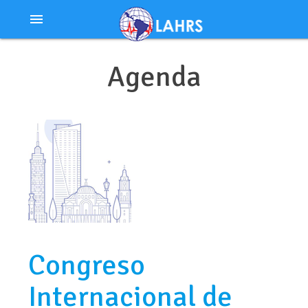
Ir
menu
al
contenido
Agenda
Congreso
Internacional de