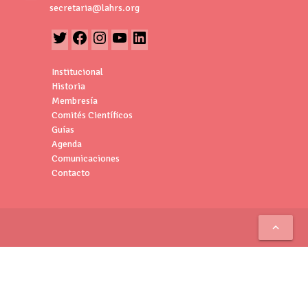
secretaria@lahrs.org
Institucional
Historia
Membresía
Comités Científicos
Guías
Agenda
Comunicaciones
Contacto
keyboard_arrow_up