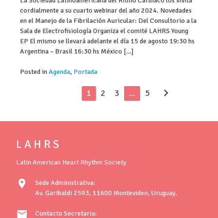
La Sociedad Latinoamericana del Ritmo Cardíaco los invita
cordialmente a su cuarto webinar del año 2024. Novedades
en el Manejo de la Fibrilación Auricular: Del Consultorio a la
Sala de Electrofisiología Organiza el comité LAHRS Young
EP El mismo se llevará adelante el día 15 de agosto 19:30 hs
Argentina – Brasil 16:30 hs México […]
Posted in
Agenda
,
Portada
chevron_right
1
2
3
…
5
L A H R S
Latin American Heart Rhythm Society
location_on
Sede Administrativa:
Av. Garibaldi 2593, 11600 Montevideo, Uruguay.
mail
Contacto Secretaria: