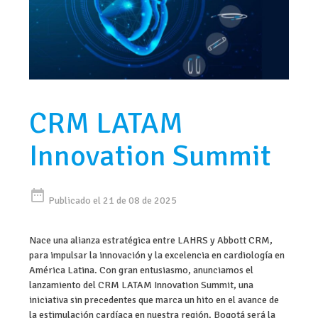
CRM LATAM
Innovation Summit
date_range
Publicado el 21 de 08 de 2025
Nace una alianza estratégica entre LAHRS y Abbott CRM,
para impulsar la innovación y la excelencia en cardiología en
América Latina. Con gran entusiasmo, anunciamos el
lanzamiento del CRM LATAM Innovation Summit, una
iniciativa sin precedentes que marca un hito en el avance de
la estimulación cardíaca en nuestra región. Bogotá será la