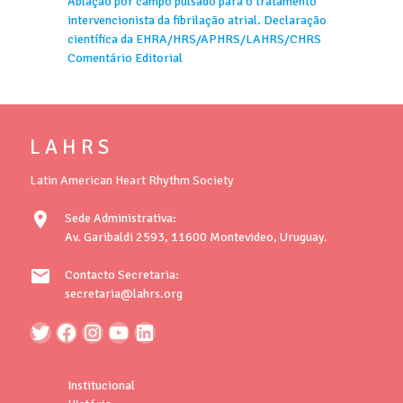
Ablação por campo pulsado para o tratamento
intervencionista da fibrilação atrial. Declaração
científica da EHRA/HRS/APHRS/LAHRS/CHRS
Comentário Editorial
L A H R S
Latin American Heart Rhythm Society
location_on
Sede Administrativa:
Av. Garibaldi 2593, 11600 Montevideo, Uruguay.
mail
Contacto Secretaria:
secretaria@lahrs.org
Institucional