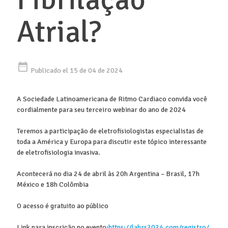
Atrial?
date_range
Publicado el 15 de 04 de 2024
A Sociedade Latinoamericana de Ritmo Cardiaco convida você
cordialmente para seu terceiro webinar do ano de 2024
Teremos a participação de eletrofisiologistas especialistas de
toda a América y Europa para discutir este tópico interessante
de eletrofisiologia invasiva.
Acontecerá no dia 24 de abril às 20h Argentina – Brasil, 17h
México e 18h Colômbia
O acesso é gratuito ao público
Link para inscrição no evento:
https://lahrs2024.com/registro/