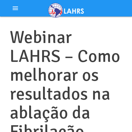
Ir
menu
al
contenido
Webinar
LAHRS – Como
melhorar os
resultados na
ablação da
Fibrilação