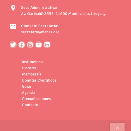
location_on
Sede Administrativa:
Av. Garibaldi 2593, 11600 Montevideo, Uruguay.
mail
Contacto Secretaria:
secretaria@lahrs.org
Institucional
Historia
Membresía
Comités Científicos
Guías
Agenda
Comunicaciones
Contacto
keyboard_arrow_up