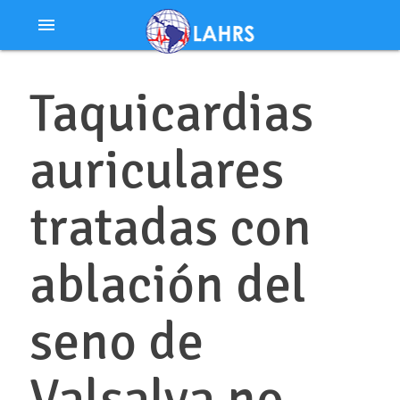
Ir
menu
al
contenido
Taquicardias
auriculares
tratadas con
ablación del
seno de
Valsalva no