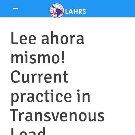
Ir
menu
al
contenido
Lee ahora
mismo!
Current
practice in
Transvenous
Lead