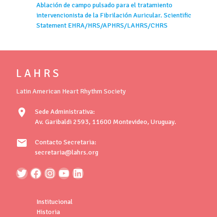
Ablación de campo pulsado para el tratamiento
intervencionista de la Fibrilación Auricular. Scientific
Statement EHRA/HRS/APHRS/LAHRS/CHRS
L A H R S
Latin American Heart Rhythm Society
location_on
Sede Administrativa:
Av. Garibaldi 2593, 11600 Montevideo, Uruguay.
mail
Contacto Secretaria:
secretaria@lahrs.org
Institucional
Historia