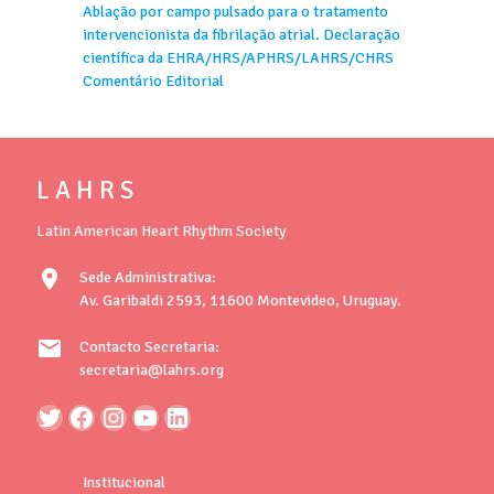
Ablação por campo pulsado para o tratamento
intervencionista da fibrilação atrial. Declaração
científica da EHRA/HRS/APHRS/LAHRS/CHRS
Comentário Editorial
L A H R S
Latin American Heart Rhythm Society
location_on
Sede Administrativa:
Av. Garibaldi 2593, 11600 Montevideo, Uruguay.
mail
Contacto Secretaria:
secretaria@lahrs.org
Institucional