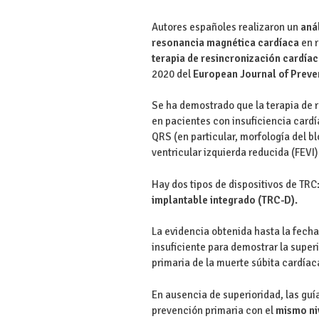
Autores españoles realizaron un
aná
resonancia magnética cardíaca
en 
terapia de resincronización cardía
2020 del
European Journal of Preve
Se ha demostrado que la terapia de r
en pacientes con insuficiencia cardí
QRS (en particular, morfología del b
ventricular izquierda reducida (FEVI)
Hay dos tipos de dispositivos de TRC
implantable integrado (TRC-D).
La evidencia obtenida hasta la fech
insuficiente para demostrar la super
primaria de la muerte súbita cardía
En ausencia de superioridad, las gu
prevención primaria con el
mismo niv