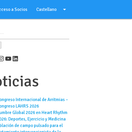
arrow_drop_down
cceso a Socios
Castellano
er
cebook
Instagram
YouTube
LinkedIn
ticias
ongreso Internacional de Arritmias –
ongreso LAHRS 2026
umbre Global 2026 en Heart Rhythm
026: Deportes, Ejercicio y Medicina
blación de campo pulsado para el
ratamiento intervencionista de la