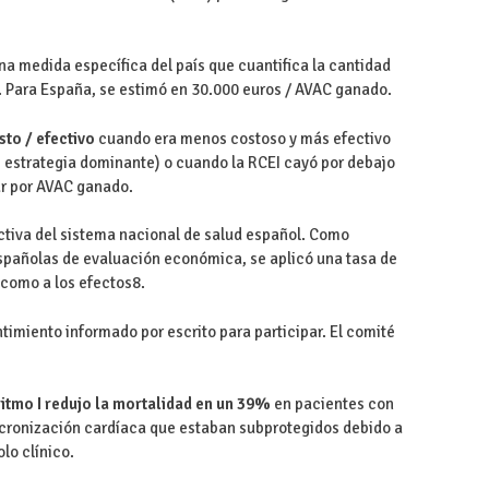
na medida específica del país que cuantifica la cantidad
. Para España, se estimó en 30.000 euros / AVAC ganado.
sto / efectivo
cuando era menos costoso y más efectivo
r, estrategia dominante) o cuando la RCEI cayó por debajo
ar por AVAC ganado.
ectiva del sistema nacional de salud español. Como
spañolas de evaluación económica, se aplicó una tasa de
 como a los efectos8.
timiento informado por escrito para participar. El comité
itmo I redujo la mortalidad en un 39%
en pacientes con
cronización cardíaca que estaban subprotegidos debido a
lo clínico.