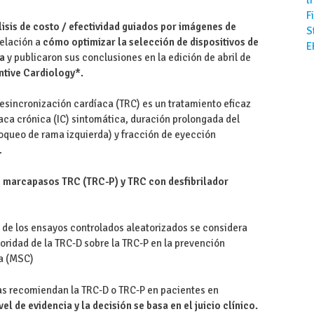
F
lisis de costo / efectividad guiados por imágenes de
S
relación a
cómo optimizar la selección de dispositivos de
E
ca
y publicaron sus conclusiones en la edición de abril de
ntive Cardiology*.
esincronización cardíaca (TRC) es un tratamiento eficaz
aca crónica (IC) sintomática, duración prolongada del
loqueo de rama izquierda) y fracción de eyección
.
:
marcapasos TRC (TRC-P) y TRC con desfibrilador
a de los ensayos controlados aleatorizados se considera
ioridad de la TRC-D sobre la TRC-P en la prevención
ca (MSC)
ías recomiendan la TRC-D o TRC-P en pacientes en
el de evidencia y la decisión se basa en el juicio clínico.