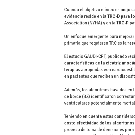
Cuando el objetivo clínico es
mejora
evidencia reside en la
TRC-D para los
Association (NYHA) y en la
TRC-P par
Un enfoque emergente para mejorar l
primaria que requieren TRC es la
res
El estudio GAUDI-CRT, publicado re
características de la cicatriz mioc
terapias apropiadas con cardiodesfib
en pacientes que reciben un disposit
Además, los algoritmos basados en la
de borde (BZ) identificaron correcta
ventriculares potencialmente mortal
Teniendo en cuenta estas considersci
costo efectividad de los algoritmo
proceso de toma de decisiones para 