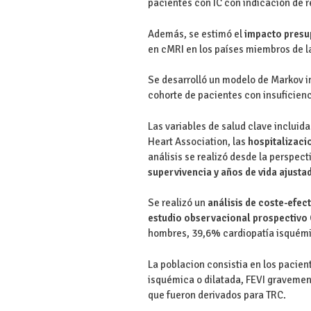
pacientes con IC con indicación de r
Además, se estimó el
impacto presu
en cMRI en los países miembros de l
Se desarrolló un modelo de Markov in
cohorte de pacientes con insuficienc
Las variables de salud clave incluid
Heart Association, las
hospitalizaci
análisis se realizó desde la perspect
supervivencia y años de vida ajusta
Se realizó un
análisis de coste-efec
estudio observacional prospectiv
hombres, 39,6% cardiopatía isquémi
La poblacion consistia en los pacien
isquémica o dilatada, FEVI graveme
que fueron derivados para TRC.