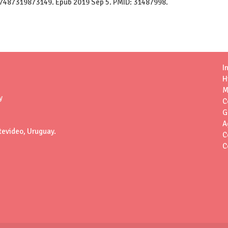
47487319873149. Epub 2019 Sep 5. PMID: 31487998.
I
H
M
y
C
G
A
tevideo, Uruguay.
C
C