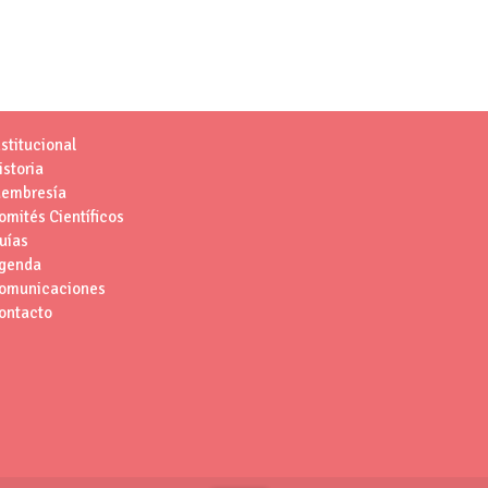
nstitucional
istoria
embresía
omités Científicos
uías
genda
omunicaciones
ontacto