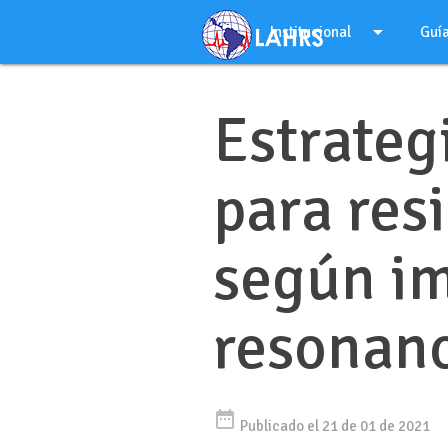
Ir
arrow_drop_down
al
Institucional
Guí
contenido
Estrateg
para res
según i
resonan
date_range
Publicado el 21 de 01 de 2021