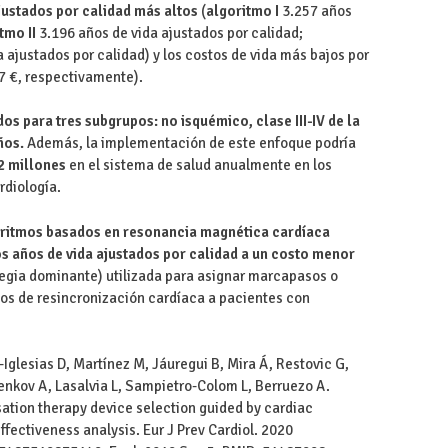
justados por calidad más altos
(
algoritmo I
3.257 años
tmo II
3.196 años de vida ajustados por calidad;
 ajustados por calidad) y los costos de vida más bajos por
7 €, respectivamente).
dos para tres subgrupos: no isquémico, clase III-IV de la
ños.
Además, la implementación de este enfoque podría
2 millones
en el sistema de salud anualmente en los
rdiología.
oritmos basados en resonancia magnética cardíaca
os años de vida ajustados por calidad a un costo menor
ategia dominante) utilizada para asignar marcapasos o
ivos de resincronización cardíaca a pacientes con
-Iglesias D, Martínez M, Jáuregui B, Mira Á, Restovic G,
yenkov A, Lasalvia L, Sampietro-Colom L, Berruezo A.
ation therapy device selection guided by cardiac
ectiveness analysis. Eur J Prev Cardiol. 2020