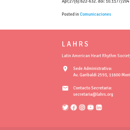
Apr;27(6):622-632. doi: 10.1177/20
Posted in
Comunicaciones
L A H R S
Latin American Heart Rhythm Societ
location_on
Sede Administrativa:
Av. Garibaldi 2593, 11600 Mon
mail
Contacto Secretaria:
secretaria@lahrs.org