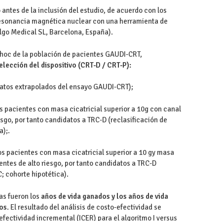
ó antes de la inclusión del estudio, de acuerdo con los
a resonancia magnética nuclear con una herramienta de
lgo Medical SL, Barcelona, España).
t-hoc de la población de pacientes GAUDI-CRT,
elección del dispositivo (CRT-D / CRT-P):
atos extrapolados del ensayo GAUDI-CRT);
los pacientes con masa cicatricial superior a 10g con canal
sgo, por tanto candidatos a TRC-D (reclasificación de
a);.
 los pacientes con masa cicatricial superior a 10 gy masa
entes de alto riesgo, por tanto candidatos a TRC-D
; cohorte hipotética).
as fueron los
años de vida ganados y los años de vida
dos
. El resultado del análisis de costo-efectividad se
efectividad incremental (ICER) para el algoritmo I versus