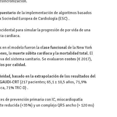
esincronización.
puestario
de la implementación de algoritmos basados
a Sociedad Europea de Cardiología (ESC) .
cidental para simular la progresión de por vida de una
ia cardíaca.
as en el modelo fueron la
clase funcional
de la New York
ones,
la
muerte súbita cardíaca y la mortalidad total
. El
iva del sistema sanitario. Se evaluaron
costes
(€ 2017),
dos por calidad.
tividad, basado en la extrapolación de los resultados del
o GAUDI-CRT
(217 pacientes; 65,1 ± 10,5 años, 71,9%
ca, 71% TRC-D) .
tes de prevención primaria con IC, miocardiopatía
nte reducida (<35%) y un complejo QRS ancho (> 120 ms)