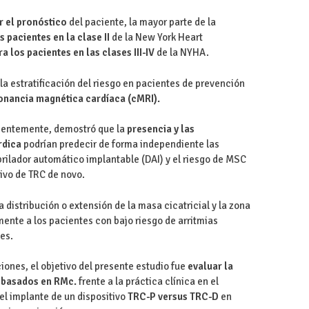
r el pronóstico
del paciente, la mayor parte de la
 pacientes en la clase II
de la New York Heart
a los pacientes en las clases III-IV
de la NYHA.
a estratificación del riesgo en pacientes de prevención
onancia magnética cardíaca (cMRI).
cientemente, demostró que la
presencia y las
árdica
podrían predecir de forma independiente las
rilador automático implantable (DAI) y el riesgo de MSC
ivo de TRC de novo.
 distribución o extensión de la masa cicatricial y la zona
mente a los pacientes con bajo riesgo de arritmias
es.
ones, el objetivo del presente estudio fue
evaluar la
s basados en RMc.
frente a la práctica clínica en el
el implante de un dispositivo
TRC-P versus TRC-D
en