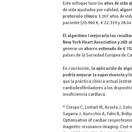
Este enfoque tuvo los
años de vida a
de vida ajustados por calidad;
algori
protocolo clínico
3.167 años de vida
paciente (20.960 €, € 22.319 y 28.44
El algoritmo I mejoraría los resulta
New York Heart Association y ≥65 a
generar un
ahorro estimado de € 70
países de la Sociedad Europea de Ca
En conclusión,
la aplicación de alg
podría mejorar la supervivencia y l
que la práctica clínica actual (estr
cardiodesfibriladores a los disposit
insuficiencia cardíaca.
* Crespo C, Linhart M, Acosta J, Soto
Sagarra J, Auricchio A, Fahn B, Bolt
Optimisation of cardiac resynchronis
magnetic resonance imaging: Cost-eff