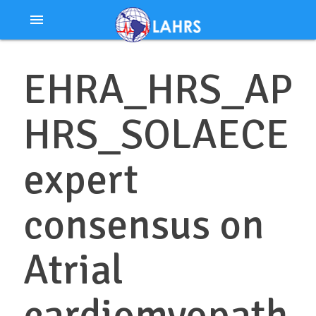
Ir
menu
al
contenido
EHRA_HRS_AP
HRS_SOLAECE
expert
consensus on
Atrial
cardiomyopath