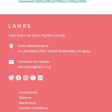
Statement EHRA/HRS/APHRS/LAHRS/CHRS
L A H R S
Latin American Heart Rhythm Society
location_on
Sede Administrativa:
Av. Garibaldi 2593, 11600 Montevideo, Uruguay.
mail
Contacto Secretaria:
secretaria@lahrs.org
Institucional
Historia
Membresía
Comités Científicos