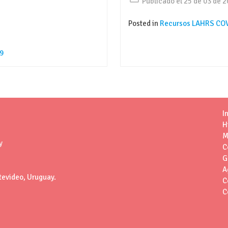
Publicado el 25 de 03 de 
Posted in
Recursos LAHRS COV
9
I
H
M
y
C
G
A
tevideo, Uruguay.
C
C