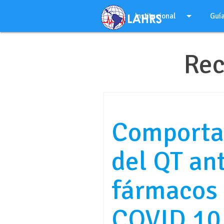
Ir
arrow_drop_down
al
Institucional
Guí
contenido
Rec
Comporta
del QT ant
fármacos 
COVID 10