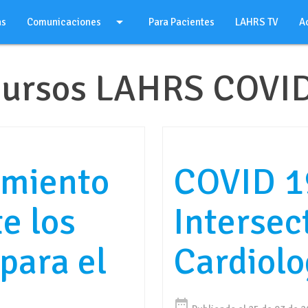
arrow_drop_down
as
Comunicaciones
Para Pacientes
LAHRS TV
A
ursos LAHRS COVI
miento
COVID 1
e los
Intersec
para el
Cardiolo
date_range