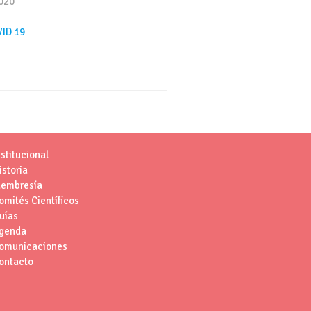
2020
ID 19
nstitucional
istoria
embresía
omités Científicos
uías
genda
omunicaciones
ontacto