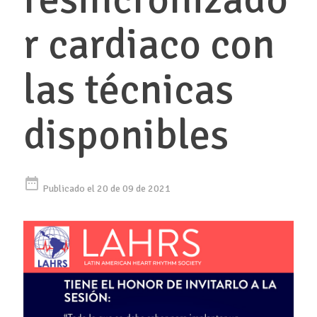
r cardiaco con
las técnicas
disponibles
date_range
Publicado el 20 de 09 de 2021