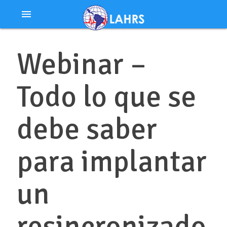
Ir
menu
al
contenido
Webinar –
Todo lo que se
debe saber
para implantar
un
resincronizado