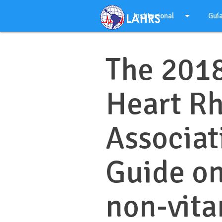
Ir
arrow_drop_down
al
Institucional
Guí
contenido
The 201
Heart R
Associat
Guide on
non-vita