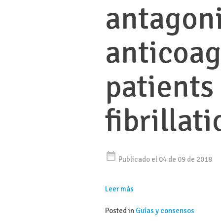
antagoni
anticoag
patients 
fibrillat
date_range
Publicado el 04 de 09 de 2018
Leer más
Posted in
Guías y consensos