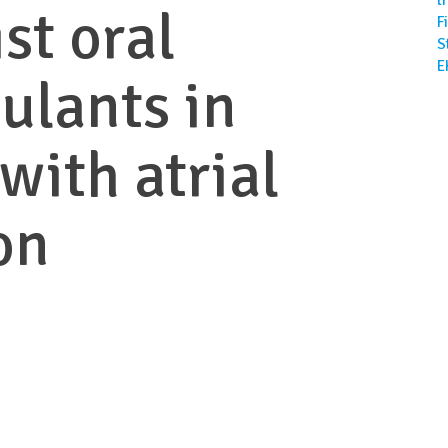
st oral
F
S
E
ulants in
with atrial
ion