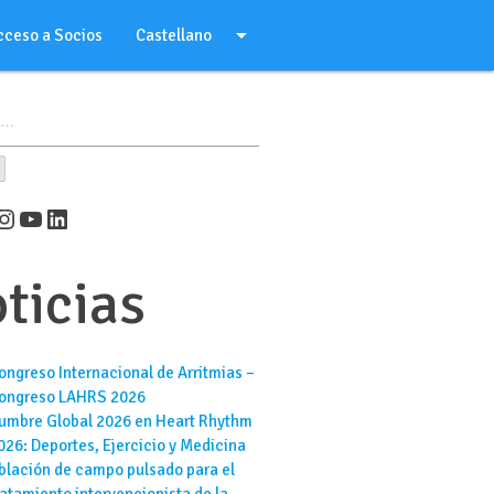
arrow_drop_down
cceso a Socios
Castellano
er
cebook
Instagram
YouTube
LinkedIn
ticias
ongreso Internacional de Arritmias –
ongreso LAHRS 2026
umbre Global 2026 en Heart Rhythm
026: Deportes, Ejercicio y Medicina
blación de campo pulsado para el
ratamiento intervencionista de la