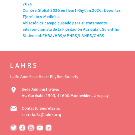
2026
Cumbre Global 2026 en Heart Rhythm 2026: Deportes,
Ejercicio y Medicina
Ablación de campo pulsado para el tratamiento
intervencionista de la Fibrilación Auricular. Scientific
Statement EHRA/HRS/APHRS/LAHRS/CHRS
L A H R S
Latin American Heart Rhythm Society
location_on
Sede Administrativa:
Av. Garibaldi 2593, 11600 Montevideo, Uruguay.
mail
Contacto Secretaria:
secretaria@lahrs.org