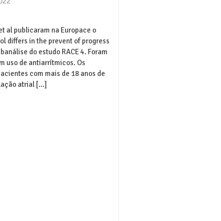
2022
t al publicaram na Europace o
ol differs in the prevent of progress
 subanálise do estudo RACE 4. Foram
m uso de antiarrítmicos. Os
pacientes com mais de 18 anos de
lação atrial […]