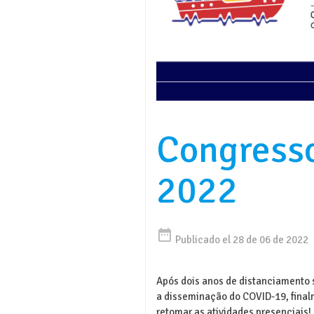
Congress
2022
date_range
Publicado el 28 de 06 de 2022
Após dois anos de distanciamento s
a disseminação do COVID-19, final
retomar as atividades presenciais!