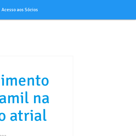
Acesso aos Sócios
cimento
amil na
o atrial