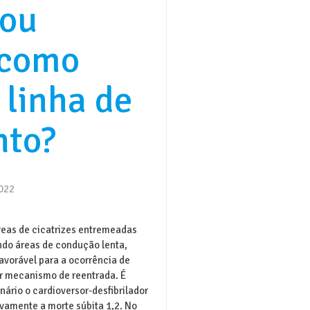
 ou
 como
 linha de
nto?
2022
áreas de cicatrizes entremeadas
ndo áreas de condução lenta,
vorável para a ocorrência de
por mecanismo de reentrada. É
ário o cardioversor-desfibrilador
ivamente a morte súbita 1,2. No