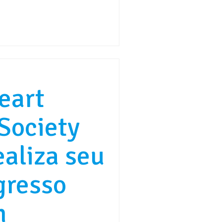
eart
Society
ealiza seu
gresso
m