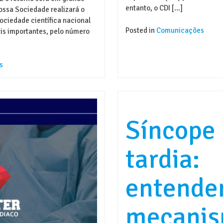
entanto, o CDI […]
ossa Sociedade realizará o
ciedade científica nacional
Posted in
Comunicações
is importantes, pelo número
s
Síncope 
tardia:
entende
mecani