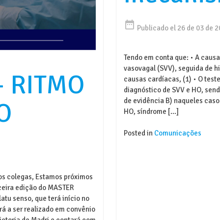
date_range
Publicado el 26 de 03 de 
Tendo em conta que: • A caus
vasovagal (SVV), seguida de h
– RITMO
causas cardíacas, (1) • O teste 
diagnóstico de SVV e HO, send
de evidência B) naqueles caso
O
HO, síndrome […]
Posted in
Comunicações
s colegas, Estamos próximos
rceira edição do MASTER
tu senso, que terá início no
rá a ser realizado em convênio
ictoria de Madri e contará com