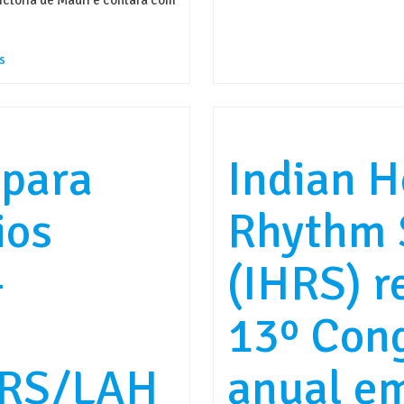
s
para
Indian H
ios
Rhythm 
–
(IHRS) r
13º Con
RS/LAH
anual e