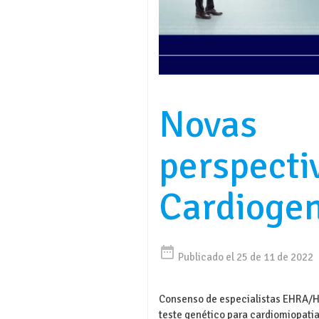
Novas
perspecti
Cardiogen
date_range
Publicado el 25 de 11 de 2022
Consenso de especialistas EHRA
teste genético para cardiomiopati