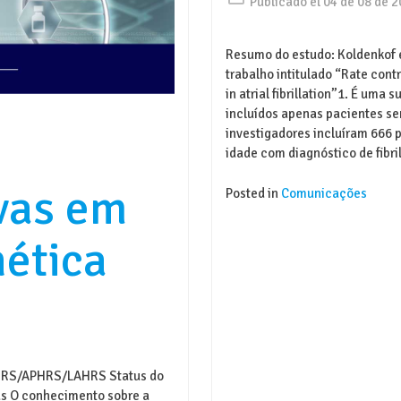
Publicado el 04 de 08 de 
Resumo do estudo: Koldenkof e
trabalho intitulado “Rate contr
in atrial fibrillation”1. É uma
incluídos apenas pacientes se
investigadores incluíram 666 
idade com diagnóstico de fibri
vas em
Posted in
Comunicações
ética
/HRS/APHRS/LAHRS Status do
as O conhecimento sobre a