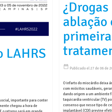
¿Drogas
ablação
primeira
tratame
o LAHRS
date_range
Publicado el 27 de 06 de 
O infarto do miocárdio deixa 
com miócitos saudáveis, gera
dando origem a um ambiente fa
taquicardia ventricular (TV) 
ocial, importante para conter
consenso que nesse tipo de cen
mente chegou a hora de
implantável (CDI) previne efet
 E o retorno será em grande