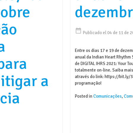
sobre
dezembr
ção
date_range
Publicado el 04 de 11 de 
a
Entre os dias 17 e 19 de deze
para
anual da Indian Heart Rhythm
de DIGITAL IHRS 2021: Your Tou
totalmente on-line. Saiba ma
itigar a
através do link: https://bit.ly
programação!
cia
Posted in
Comunicações
,
Com