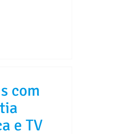
es com
tia
a e TV