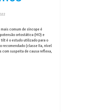
2022
a mais comum de síncope é
ipotensão ortostática (HO) e
tilt é o estudo utilizado para o
o recomendado (classe IIa, nível
s com suspeita de causa reflexa,