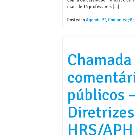
mais de 15 professores […]
Posted in
Agenda PT
,
Comunicaçõe
Chamada 
comentár
públicos 
Diretrizes
HRS/APH