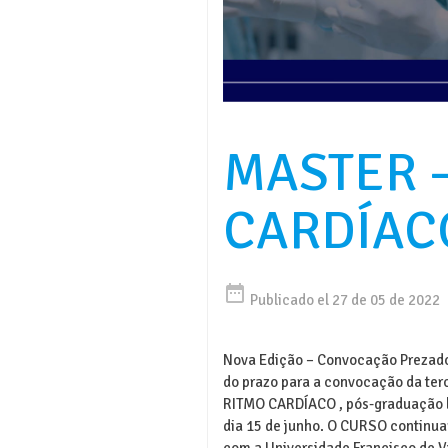
MASTER 
CARDÍAC
date_range
Publicado el 27 de 05 de 2022
Nova Edição – Convocação Prezado
do prazo para a convocação da te
RITMO CARDÍACO , pós-graduação la
dia 15 de junho. O CURSO continua
com a Universidade Francisco de V