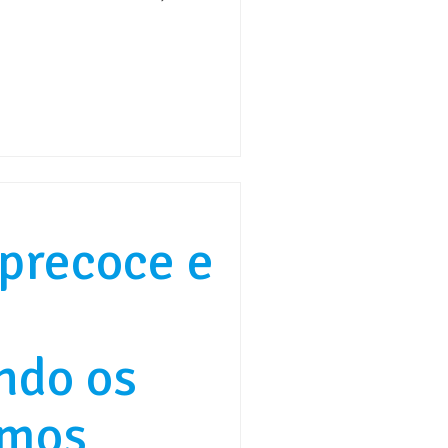
precoce e
ndo os
smos