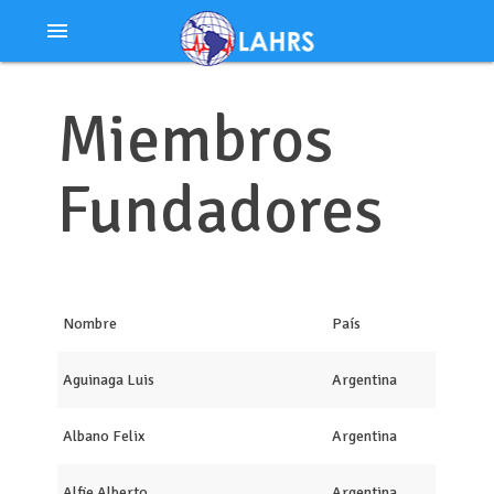
Ir
menu
al
contenido
Miembros
Fundadores
Nombre
País
Aguinaga Luis
Argentina
Albano Felix
Argentina
Alfie Alberto
Argentina