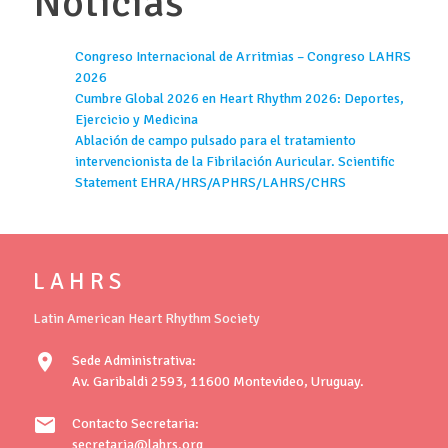
Noticias
Congreso Internacional de Arritmias – Congreso LAHRS
2026
Cumbre Global 2026 en Heart Rhythm 2026: Deportes,
Ejercicio y Medicina
Ablación de campo pulsado para el tratamiento
intervencionista de la Fibrilación Auricular. Scientific
Statement EHRA/HRS/APHRS/LAHRS/CHRS
L A H R S
Latin American Heart Rhythm Society
location_on
Sede Administrativa:
Av. Garibaldi 2593, 11600 Montevideo, Uruguay.
mail
Contacto Secretaria:
secretaria@lahrs.org