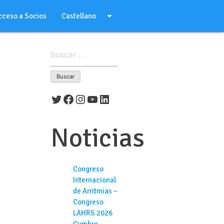
arrow_drop_down
cceso a Socios
Castellano
Buscar:
Twitter
Facebook
Instagram
YouTube
LinkedIn
Noticias
Congreso
Internacional
de Arritmias –
Congreso
LAHRS 2026
Cumbre