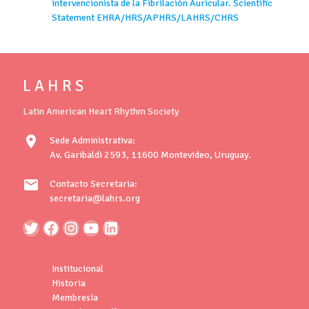
intervencionista de la Fibrilación Auricular. Scientific
Statement EHRA/HRS/APHRS/LAHRS/CHRS
L A H R S
Latin American Heart Rhythm Society
location_on
Sede Administrativa:
Av. Garibaldi 2593, 11600 Montevideo, Uruguay.
mail
Contacto Secretaria:
secretaria@lahrs.org
Institucional
Historia
Membresía