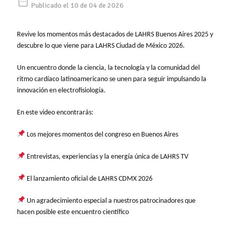
date_range
Publicado el 10 de 04 de 2026
Revive los momentos más destacados de LAHRS Buenos Aires 2025 y
descubre lo que viene para LAHRS Ciudad de México 2026.
Un encuentro donde la ciencia, la tecnología y la comunidad del
ritmo cardíaco latinoamericano se unen para seguir impulsando la
innovación en electrofisiología.
En este video encontrarás:
Los mejores momentos del congreso en Buenos Aires
Entrevistas, experiencias y la energía única de LAHRS TV
El lanzamiento oficial de LAHRS CDMX 2026
Un agradecimiento especial a nuestros patrocinadores que
hacen posible este encuentro científico