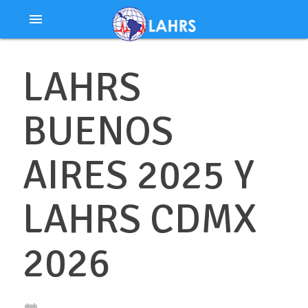
Ir
menu
al
contenido
LAHRS
BUENOS
AIRES 2025 Y
LAHRS CDMX
2026