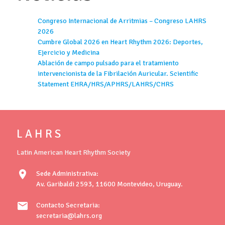
Congreso Internacional de Arritmias – Congreso LAHRS
2026
Cumbre Global 2026 en Heart Rhythm 2026: Deportes,
Ejercicio y Medicina
Ablación de campo pulsado para el tratamiento
intervencionista de la Fibrilación Auricular. Scientific
Statement EHRA/HRS/APHRS/LAHRS/CHRS
L A H R S
Latin American Heart Rhythm Society
location_on
Sede Administrativa:
Av. Garibaldi 2593, 11600 Montevideo, Uruguay.
mail
Contacto Secretaria:
secretaria@lahrs.org