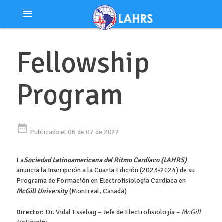
Ir
menu
al
contenido
Fellowship
Program
date_range
Publicado el 06 de 07 de 2022
La
Sociedad Latinoamericana del Ritmo Cardíaco (LAHRS)
anuncia la Inscripción a la Cuarta Edición (2023-2024) de su
Programa de Formación en Electrofisiología Cardíaca en
McGill University
(Montreal, Canadá)
Director
: Dr. Vidal Essebag – Jefe de Electrofisiología –
McGill