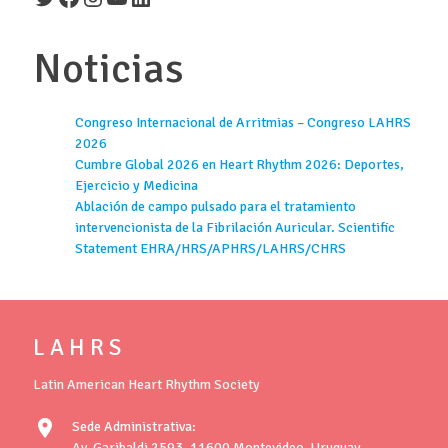
Noticias
Congreso Internacional de Arritmias – Congreso LAHRS
2026
Cumbre Global 2026 en Heart Rhythm 2026: Deportes,
Ejercicio y Medicina
Ablación de campo pulsado para el tratamiento
intervencionista de la Fibrilación Auricular. Scientific
Statement EHRA/HRS/APHRS/LAHRS/CHRS
L A H R S
Latin American Heart Rhythm Society
location_on
Sede Administrativa:
Av. Garibaldi 2593, 11600 Montevideo, Uruguay.