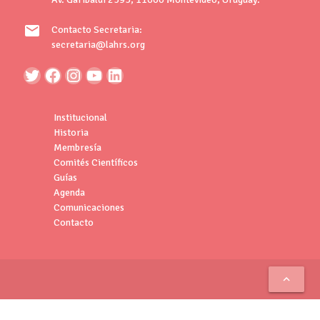
mail
Contacto Secretaria:
secretaria@lahrs.org
Institucional
Historia
Membresía
Comités Científicos
Guías
Agenda
Comunicaciones
Contacto
keyboard_arrow_up