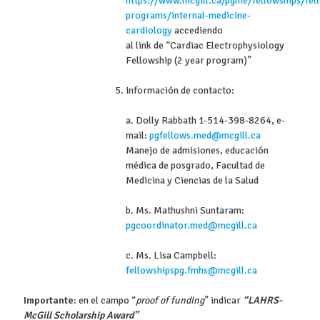
https://www.mcgill.ca/pgme/fellowships/fel
programs/internal-medicine-
cardiology
accediendo
al link de “Cardiac Electrophysiology
Fellowship (2 year program)”
Información de contacto:
a. Dolly Rabbath 1-514-398-8264, e-
mail:
pgfellows.med@mcgill.ca
Manejo de admisiones, educación
médica de posgrado, Facultad de
Medicina y Ciencias de la Salud
b. Ms. Mathushni Suntaram:
pgcoordinator.med@mcgill.ca
c. Ms. Lisa Campbell:
fellowshipspg.fmhs@mcgill.ca
Importante
: en el campo “
proof of funding
” indicar
“LAHRS-
McGill Scholarship Award”