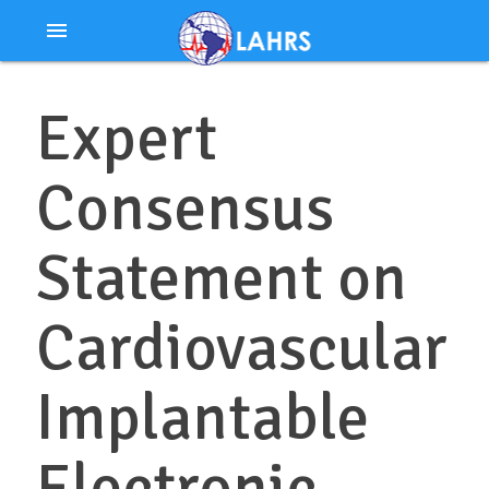
Ir
menu
al
contenido
Expert
Consensus
Statement on
Cardiovascular
Implantable
Electronic