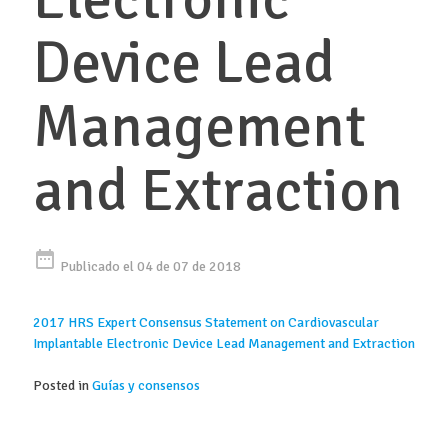
Device Lead
Management
and Extraction
date_range
Publicado el 04 de 07 de 2018
2017 HRS Expert Consensus Statement on Cardiovascular
Implantable Electronic Device Lead Management and Extraction
Posted in
Guías y consensos
Buscar: