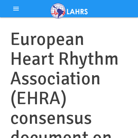
Ir
menu
al
contenido
European
Heart Rhythm
Association
(EHRA)
consensus
document on