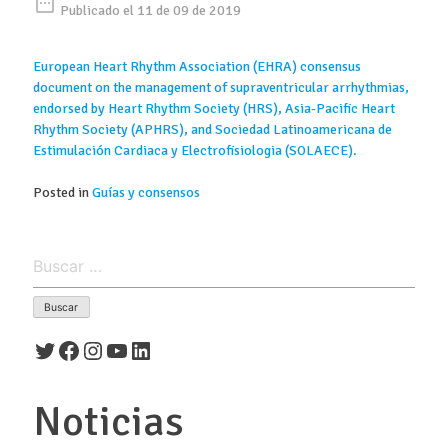
date_range
Publicado el 11 de 09 de 2019
European Heart Rhythm Association (EHRA) consensus
document on the management of supraventricular arrhythmias,
endorsed by Heart Rhythm Society (HRS), Asia-Pacific Heart
Rhythm Society (APHRS), and Sociedad Latinoamericana de
Estimulación Cardiaca y Electrofisiologia (SOLAECE).
Posted in
Guías y consensos
Buscar:
Twitter
Facebook
Instagram
YouTube
LinkedIn
Noticias