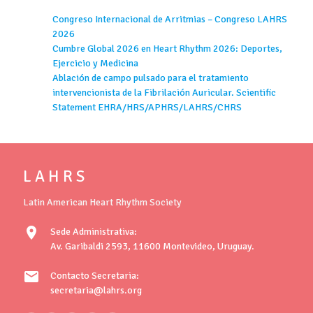
Congreso Internacional de Arritmias – Congreso LAHRS
2026
Cumbre Global 2026 en Heart Rhythm 2026: Deportes,
Ejercicio y Medicina
Ablación de campo pulsado para el tratamiento
intervencionista de la Fibrilación Auricular. Scientific
Statement EHRA/HRS/APHRS/LAHRS/CHRS
L A H R S
Latin American Heart Rhythm Society
location_on
Sede Administrativa:
Av. Garibaldi 2593, 11600 Montevideo, Uruguay.
mail
Contacto Secretaria:
secretaria@lahrs.org