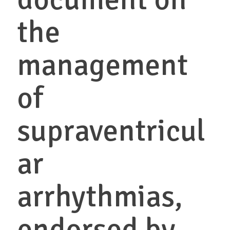
the
management
of
supraventricul
ar
arrhythmias,
endorsed by