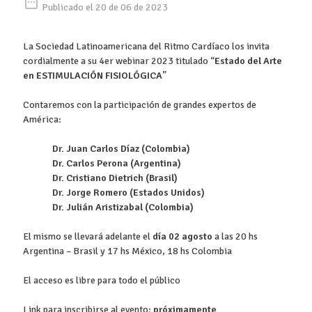
date_range
Publicado el 20 de 06 de 2023
La Sociedad Latinoamericana del Ritmo Cardíaco los invita
cordialmente a su 4er webinar 2023 titulado “
Estado del Arte
en ESTIMULACIÓN FISIOLÓGICA
”
Contaremos con la participación de grandes expertos de
América:
Dr. Juan Carlos Díaz (Colombia)
Dr. Carlos Perona (Argentina)
Dr. Cristiano Dietrich (Brasil)
Dr. Jorge Romero (Estados Unidos)
Dr. Julián Aristizabal (Colombia)
El mismo se llevará adelante el
día 02 agosto
a las 20 hs
Argentina – Brasil y 17 hs México, 18 hs Colombia
El acceso es libre para todo el público
Link para inscribirse al evento:
próximamente