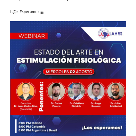
L@s Esperamos¡¡¡¡