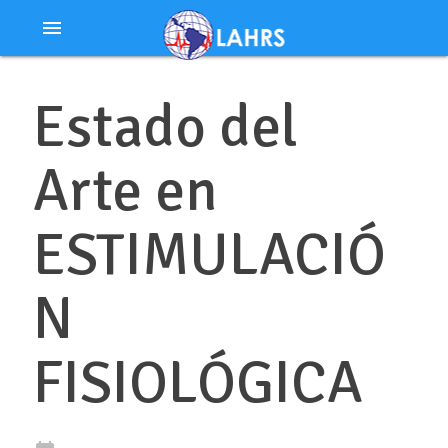
Ir
menu
al
contenido
Estado del
Arte en
ESTIMULACIÓ
N
FISIOLÓGICA