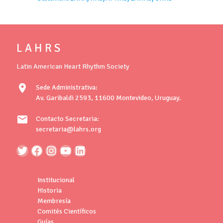
L A H R S
Latin American Heart Rhythm Society
location_on
Sede Administrativa:
Av. Garibaldi 2593, 11600 Montevideo, Uruguay.
mail
Contacto Secretaria:
secretaria@lahrs.org
Institucional
Historia
Membresía
Comités Científicos
Guías