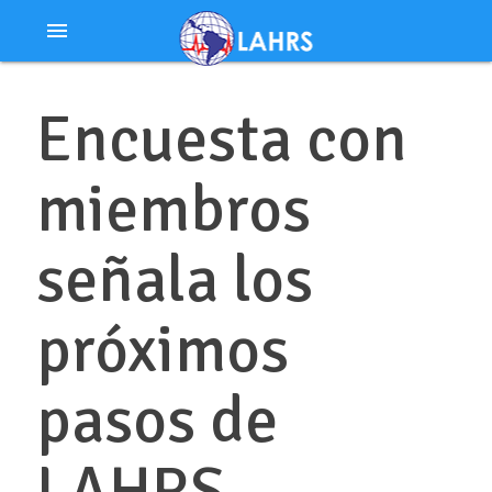
Ir
menu
al
contenido
Encuesta con
miembros
señala los
próximos
pasos de
LAHRS