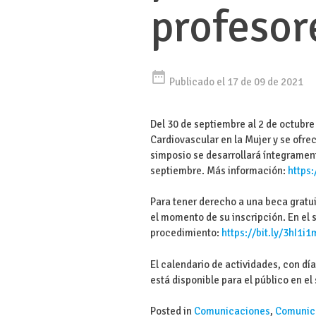
profeso
date_range
Publicado el 17 de 09 de 2021
Del 30 de septiembre al 2 de octubr
Cardiovascular en la Mujer y se ofre
simposio se desarrollará íntegramente
septiembre. Más información:
https:
Para tener derecho a una beca gratu
el momento de su inscripción. En el 
procedimiento:
https://bit.ly/3hI1i1
El calendario de actividades, con día
está disponible para el público en el
Posted in
Comunicaciones
,
Comunic