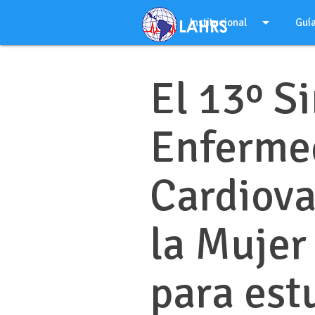
Ir
arrow_drop_down
al
Institucional
Guí
contenido
El 13º S
Enferme
Cardiova
la Mujer
para est