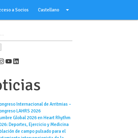
arrow_drop_down
cceso a Socios
Castellano
er
cebook
Instagram
YouTube
LinkedIn
ticias
ongreso Internacional de Arritmias –
ongreso LAHRS 2026
umbre Global 2026 en Heart Rhythm
026: Deportes, Ejercicio y Medicina
blación de campo pulsado para el
ratamiento intervencionista de la