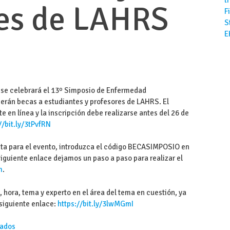
res de LAHRS
F
S
E
e se celebrará el 13º Simposio de Enfermedad
cerán becas a estudiantes y profesores de LAHRS. El
 en línea y la inscripción debe realizarse antes del 26 de
//bit.ly/3tPvfRN
ita para el evento, introduzca el código BECASIMPOSIO en
siguiente enlace dejamos un paso a paso para realizar el
m
.
, hora, tema y experto en el área del tema en cuestión, ya
 siguiente enlace:
https://bit.ly/3lwMGmI
ados