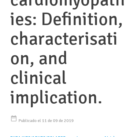
ies: Definition,
characterisati
on, and
clinical
implication.
date_range
Publicado el 11 de 09 de 2019