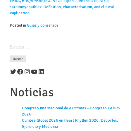
EHRA/HRS/APHRS/SOLAECE expert consensus on Atrial
cardiomyopathies: Definition, characterisation, and clinical
implication.
Posted in
Guías y consensos
Buscar:
Twitter
Facebook
Instagram
YouTube
LinkedIn
Noticias
Congreso Internacional de Arritmias – Congreso LAHRS
2026
Cumbre Global 2026 en Heart Rhythm 2026: Deportes,
Ejercicio y Medicina