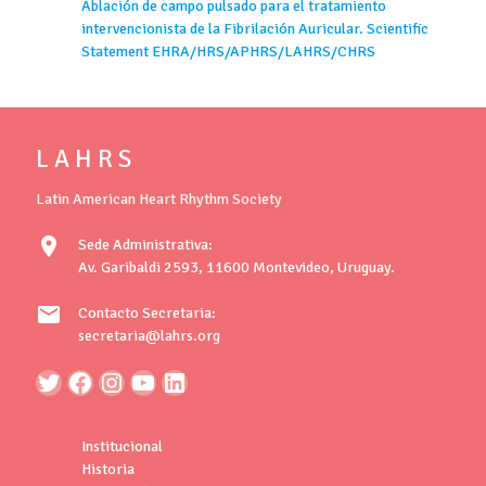
Ablación de campo pulsado para el tratamiento
intervencionista de la Fibrilación Auricular. Scientific
Statement EHRA/HRS/APHRS/LAHRS/CHRS
L A H R S
Latin American Heart Rhythm Society
location_on
Sede Administrativa:
Av. Garibaldi 2593, 11600 Montevideo, Uruguay.
mail
Contacto Secretaria:
secretaria@lahrs.org
Institucional
Historia