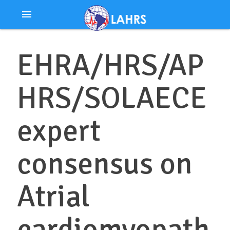
Ir
menu
al
contenido
EHRA/HRS/AP
HRS/SOLAECE
expert
consensus on
Atrial
cardiomyopath