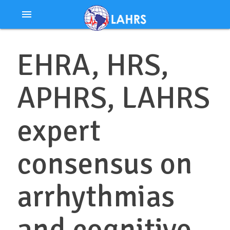
Ir
menu
al
contenido
EHRA, HRS,
APHRS, LAHRS
expert
consensus on
arrhythmias
and cognitive