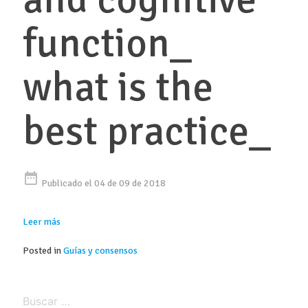
function_
what is the
best practice_
date_range
Publicado el 04 de 09 de 2018
Leer más
Posted in
Guías y consensos
Buscar: