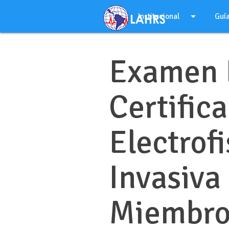
Ir
arrow_drop_down
al
Institucional
Guí
contenido
Examen 
Certific
Electrofi
Invasiva
Miembro