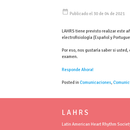
date_range
Publicado el 30 de 04 de 2021
LAHRS tiene previsto realizar este a
electrofisiología (Español y Portugue
Por eso, nos gustaría saber si uste
examen.
Responde Ahora!
Posted in
Comunicaciones
,
Comunic
L A H R S
Latin American Heart Rhythm Societ