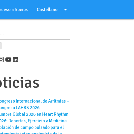
arrow_drop_down
cceso a Socios
Castellano
er
cebook
Instagram
YouTube
LinkedIn
ticias
ongreso Internacional de Arritmias –
ongreso LAHRS 2026
umbre Global 2026 en Heart Rhythm
026: Deportes, Ejercicio y Medicina
blación de campo pulsado para el
ratamiento intervencionista de la