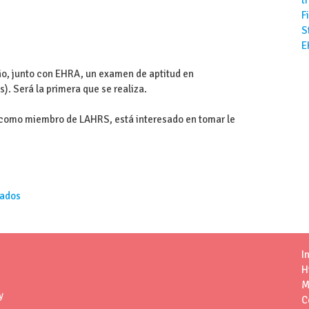
F
S
E
ño, junto con EHRA, un examen de aptitud en
s). Será la primera que se realiza.
d, como miembro de LAHRS, está interesado en tomar le
ados
I
H
M
y
C