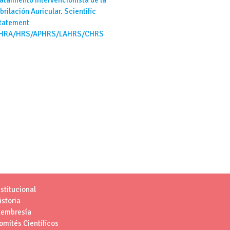
ibrilación Auricular. Scientific
tatement
HRA/HRS/APHRS/LAHRS/CHRS
nstitucional
istoria
embresía
omités Científicos