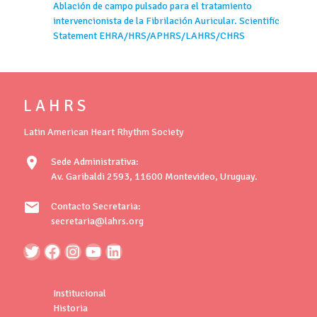
Ablación de campo pulsado para el tratamiento
intervencionista de la Fibrilación Auricular. Scientific
Statement EHRA/HRS/APHRS/LAHRS/CHRS
L A H R S
Latin American Heart Rhythm Society
location_on
Sede Administrativa:
Av. Garibaldi 2593, 11600 Montevideo, Uruguay.
mail
Contacto Secretaria:
secretaria@lahrs.org
Institucional
Historia