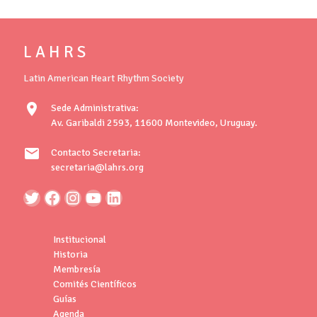
L A H R S
Latin American Heart Rhythm Society
location_on
Sede Administrativa:
Av. Garibaldi 2593, 11600 Montevideo, Uruguay.
mail
Contacto Secretaria:
secretaria@lahrs.org
Institucional
Historia
Membresía
Comités Científicos
Guías
Agenda