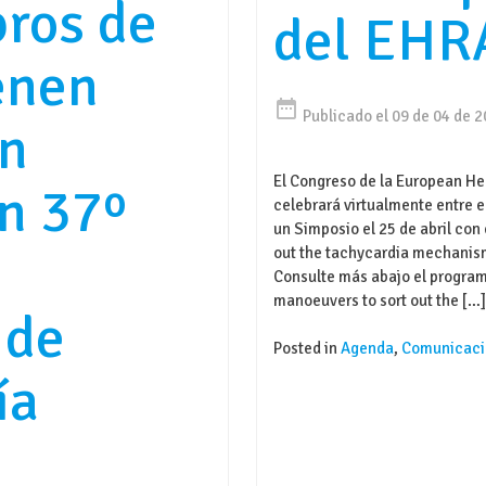
ros de
del EHR
enen
date_range
Publicado el 09 de 04 de 
ón
El Congreso de la European He
en 37º
celebrará virtualmente entre el
un Simposio el 25 de abril con
out the tachycardia mechan
Consulte más abajo el program
manoeuvers to sort out the […
 de
Posted in
Agenda
,
Comunicaci
ía