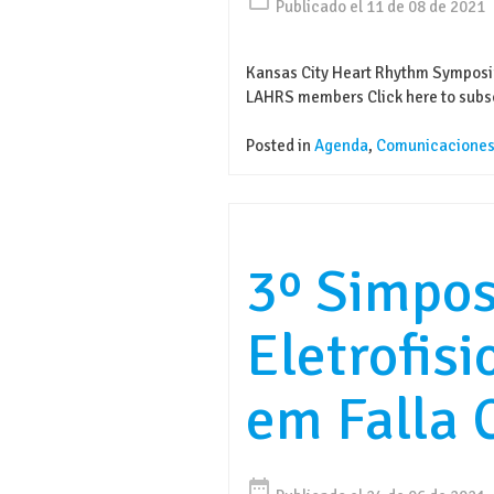
Publicado el 11 de 08 de 2021
Kansas City Heart Rhythm Symposium
LAHRS members Click here to subs
Posted in
Agenda
,
Comunicacione
3º Simpos
Eletrofisi
em Falla 
date_range