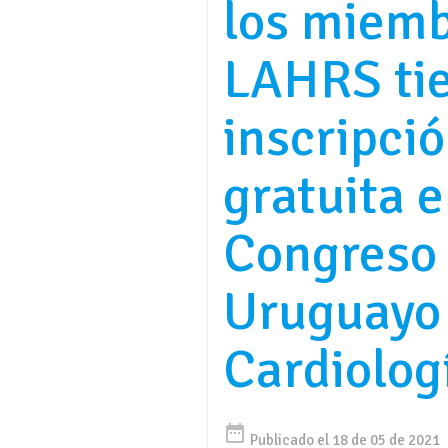
los miemb
LAHRS ti
inscripci
gratuita 
Congreso
Uruguayo
Cardiolog
date_range
Publicado el 18 de 05 de 2021