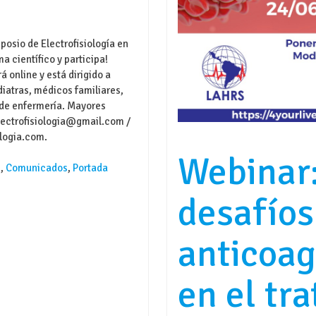
mposio de Electrofisiología en
a científico y participa!
á online y está dirigido a
diatras, médicos familiares,
 de enfermería. Mayores
lectrofisiologia@gmail.com /
logia.com.
Webinar:
s
,
Comunicados
,
Portada
desafíos
anticoag
en el tr