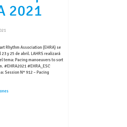
A 2021
2021
art Rhythm Association (EHRA) se
 23 y 25 de abril. LAHRS realizará
 el tema: Pacing manoeuvers to sort
ism. #EHRA2021 #EHRA_ESC
a: Session N° 912 – Pacing
]
ones