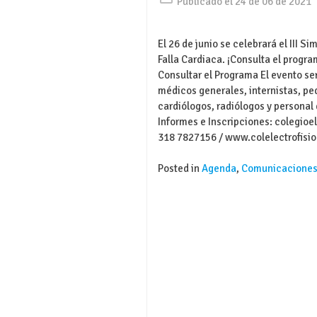
Publicado el 24 de 06 de 2021
El 26 de junio se celebrará el III Si
Falla Cardiaca. ¡Consulta el program
Consultar el Programa El evento ser
médicos generales, internistas, pe
cardiólogos, radiólogos y personal
Informes e Inscripciones: colegioe
318 7827156 / www.colelectrofisio
Posted in
Agenda
,
Comunicacione