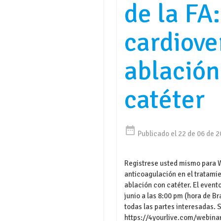
de la FA:
cardiove
ablación
catéter
date_range
Publicado el 22 de 06 de 
Registrese usted mismo para W
anticoagulación en el tratamie
ablación con catéter. El evento
junio a las 8:00 pm (hora de Bra
todas las partes interesadas. 
https://4yourlive.com/webinar