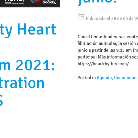
date_range
Publicado el 28 de 06 de 
ty Heart
Con el tema: Tendencias conte
fibrilación auricular, la sesión
junio a partir de las 9:15 am (h
participa! Más información sob
m 2021:
https://heartrhythm.com/
tration
Posted in
Agenda
,
Comunicaci
S