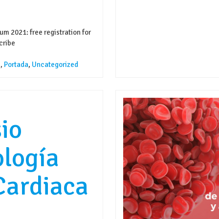
 2021: free registration for
cribe
s
,
Portada
,
Uncategorized
io
ología
Cardiaca