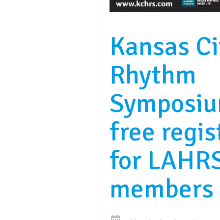
Kansas Ci
Rhythm
Symposiu
free regis
for LAHR
members
date_range