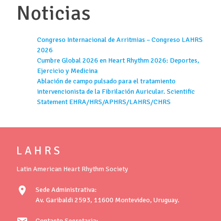
Noticias
Congreso Internacional de Arritmias – Congreso LAHRS
2026
Cumbre Global 2026 en Heart Rhythm 2026: Deportes,
Ejercicio y Medicina
Ablación de campo pulsado para el tratamiento
intervencionista de la Fibrilación Auricular. Scientific
Statement EHRA/HRS/APHRS/LAHRS/CHRS
L A H R S
Latin American Heart Rhythm Society
location_on
Sede Administrativa:
Av. Garibaldi 2593, 11600 Montevideo, Uruguay.
Contacto Secretaria: