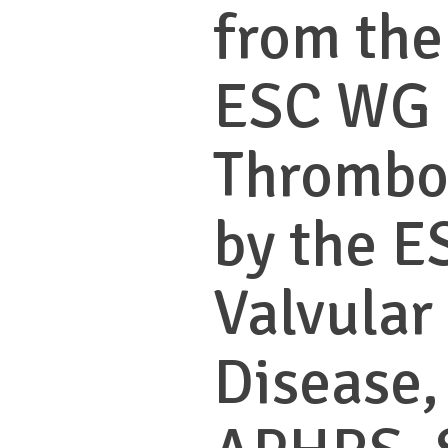
from th
ESC WG 
Thrombo
by the 
Valvular
Disease