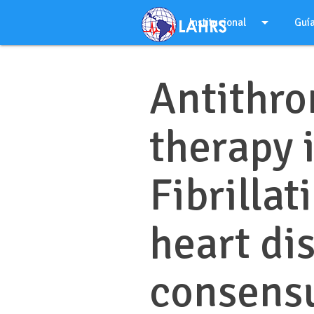
Ir
arrow_drop_down
al
Institucional
Guí
contenido
Antithro
therapy i
Fibrillat
heart dis
consens