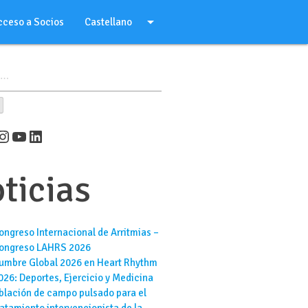
arrow_drop_down
cceso a Socios
Castellano
er
cebook
Instagram
YouTube
LinkedIn
ticias
ongreso Internacional de Arritmias –
ongreso LAHRS 2026
umbre Global 2026 en Heart Rhythm
026: Deportes, Ejercicio y Medicina
blación de campo pulsado para el
ratamiento intervencionista de la