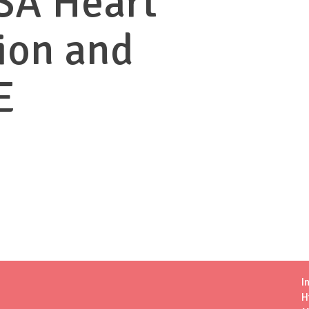
SA Heart
ion and
E
I
H