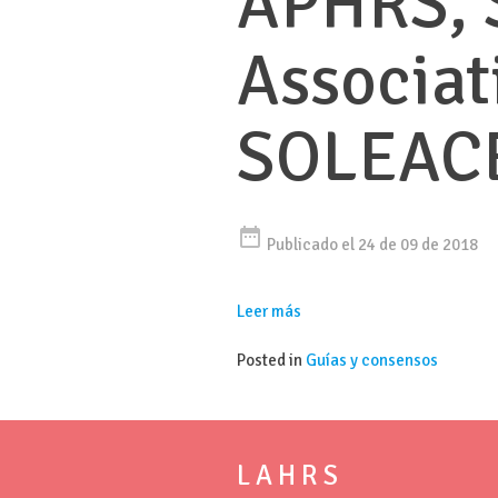
APHRS, 
Associat
SOLEAC
date_range
Publicado el 24 de 09 de 2018
Leer más
Posted in
Guías y consensos
L A H R S