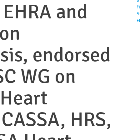
e EHRA and
F
S
E
on
sis, endorsed
ESC WG on
 Heart
, CASSA, HRS,