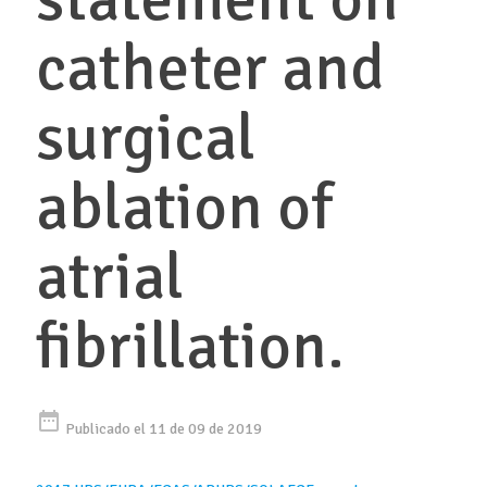
catheter and
surgical
ablation of
atrial
fibrillation.
date_range
Publicado el 11 de 09 de 2019