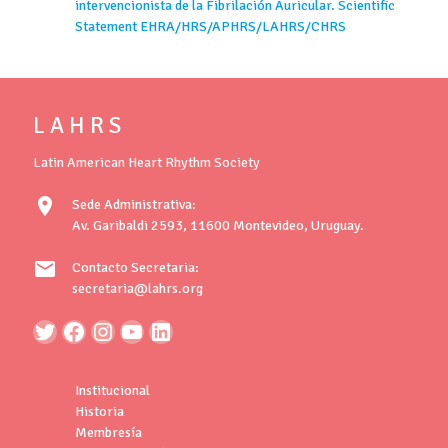
intervencionista de la Fibrilación Auricular. Scientific
Statement EHRA/HRS/APHRS/LAHRS/CHRS
L A H R S
Latin American Heart Rhythm Society
location_on
Sede Administrativa:
Av. Garibaldi 2593, 11600 Montevideo, Uruguay.
mail
Contacto Secretaria:
secretaria@lahrs.org
Institucional
Historia
Membresía