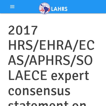
Ir
menu
al
contenido
2017
HRS/EHRA/EC
AS/APHRS/SO
LAECE expert
consensus
statement on