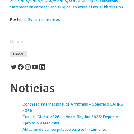
2017 HRS/EHRA/ECAS/APHRS/SOLAECE expert consensus
statement on catheter and surgical ablation of atrial fibrillation.
Posted in
Guías y consensos
Buscar:
Twitter
Facebook
Instagram
YouTube
LinkedIn
Noticias
Congreso Internacional de Arritmias – Congreso LAHRS
2026
Cumbre Global 2026 en Heart Rhythm 2026: Deportes,
Ejercicio y Medicina
Ablación de campo pulsado para el tratamiento