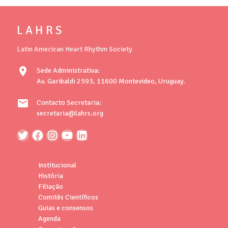
L A H R S
Latin American Heart Rhythm Society
location_on
Sede Administrativa:
Av. Garibaldi 2593, 11600 Montevideo, Uruguay.
mail
Contacto Secretaria:
secretaria@lahrs.org
Institucional
História
Filiação
Comitês Científicos
Guias e consensos
Agenda