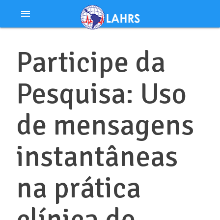
Ir
menu
al
contenido
Participe da
Pesquisa: Uso
de mensagens
instantâneas
na prática
clínica de