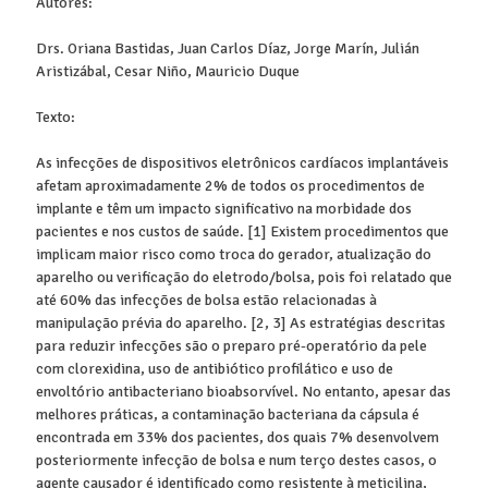
Autores:
Drs. Oriana Bastidas, Juan Carlos Díaz, Jorge Marín, Julián
Aristizábal, Cesar Niño, Mauricio Duque
Texto:
As infecções de dispositivos eletrônicos cardíacos implantáveis
afetam aproximadamente 2% de todos os procedimentos de
implante e t
ê
m um impacto significativo na morbidade dos
pacientes e nos custos de sa
ú
de. [1] Existem procedimentos que
implicam maior risco como troca do gerador, atualiza
çã
o do
aparelho ou verifica
çã
o do eletrodo/bolsa, pois foi relatado que
at
é
60% das infec
çõ
es de bolsa est
ã
o relacionadas
à
manipula
çã
o pr
é
via do aparelho. [2, 3] As estrat
é
gias descritas
para reduzir infec
çõ
es s
ã
o o preparo pré-operatório da pele
com clorexidina, uso de antibiótico profilático e uso de
envoltório antibacteriano bioabsorvível. No entanto, apesar das
melhores práticas, a contaminação bacteriana da cápsula é
encontrada em 33% dos pacientes, dos quais 7% desenvolvem
posteriormente infecção de bolsa e num terço destes casos, o
agente causador é identificado como resistente à meticilina,