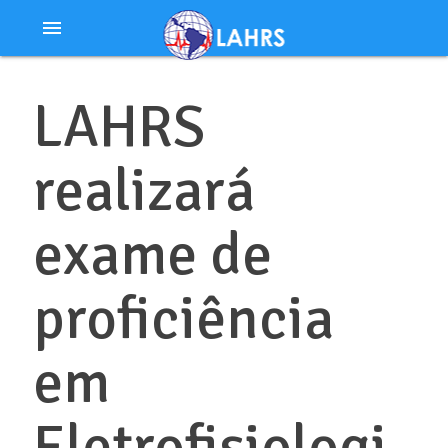
Ir
menu
al
contenido
LAHRS
realizará
exame de
proficiência
em
Eletrofisiologi