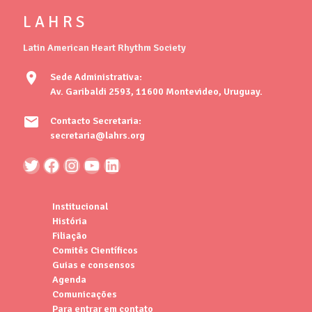
L A H R S
Latin American Heart Rhythm Society
location_on
Sede Administrativa:
Av. Garibaldi 2593, 11600 Montevideo, Uruguay.
mail
Contacto Secretaria:
secretaria@lahrs.org
Institucional
História
Filiação
Comitês Científicos
Guias e consensos
Agenda
Comunicações
Para entrar em contato