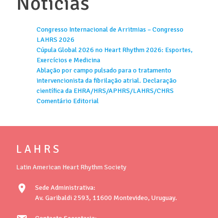
Notícias
Congresso Internacional de Arritmias – Congresso
LAHRS 2026
Cúpula Global 2026 no Heart Rhythm 2026: Esportes,
Exercícios e Medicina
Ablação por campo pulsado para o tratamento
intervencionista da fibrilação atrial. Declaração
científica da EHRA/HRS/APHRS/LAHRS/CHRS
Comentário Editorial
L A H R S
Latin American Heart Rhythm Society
location_on
Sede Administrativa:
Av. Garibaldi 2593, 11600 Montevideo, Uruguay.