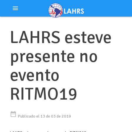
Ir
menu
al
contenido
LAHRS esteve
presente no
evento
RITMO19
date_range
Publicado el 13 de 03 de 2019