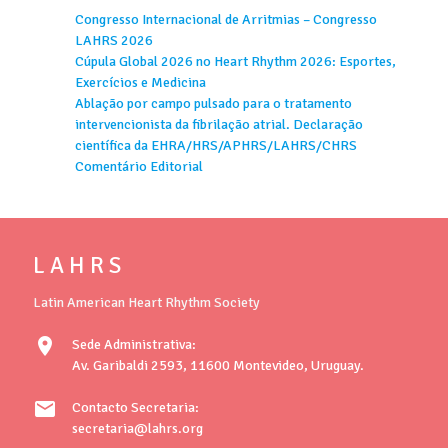
Congresso Internacional de Arritmias – Congresso
LAHRS 2026
Cúpula Global 2026 no Heart Rhythm 2026: Esportes,
Exercícios e Medicina
Ablação por campo pulsado para o tratamento
intervencionista da fibrilação atrial. Declaração
científica da EHRA/HRS/APHRS/LAHRS/CHRS
Comentário Editorial
L A H R S
Latin American Heart Rhythm Society
location_on
Sede Administrativa:
Av. Garibaldi 2593, 11600 Montevideo, Uruguay.
mail
Contacto Secretaria:
secretaria@lahrs.org