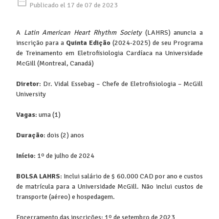
date_range
Publicado el 17 de 07 de 2023
A
Latin American Heart Rhythm Society
(LAHRS) anuncia a
inscrição para a
Quinta Edição
(2024-2025) de seu Programa
de Treinamento em Eletrofisiologia Cardíaca na Universidade
McGill (Montreal, Canadá)
Diretor
: Dr. Vidal Essebag – Chefe de Eletrofisiologia – McGill
University
Vagas
: uma (1)
Duração
: dois (2) anos
Início
: 1º de julho de 2024
BOLSA LAHRS
: Inclui salário de $ 60.000 CAD por ano e custos
de matrícula para a Universidade McGill. Não inclui custos de
transporte (aéreo) e hospedagem.
Encerramento das inscrições: 1º de setembro de 2023