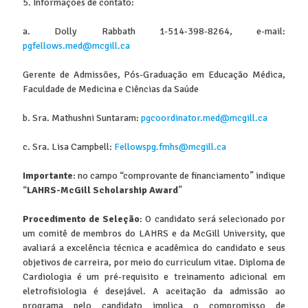
5. Informações de contato:
a. Dolly Rabbath 1-514-398-8264, e-mail:
pgfellows.med@mcgill.ca
Gerente de Admissões, Pós-Graduação em Educação Médica,
Faculdade de Medicina e Ciências da Saúde
b. Sra. Mathushni Suntaram:
pgcoordinator.med@mcgill.ca
c. Sra. Lisa Campbell:
Fellowspg.fmhs@mcgill.ca
Importante
: no campo “comprovante de financiamento” indique
“
LAHRS-McGill Scholarship Award
”
Procedimento de Seleção
: O candidato será selecionado por
um comitê de membros do LAHRS e da McGill University, que
avaliará a excelência técnica e acadêmica do candidato e seus
objetivos de carreira, por meio do curriculum vitae. Diploma de
Cardiologia é um pré-requisito e treinamento adicional em
eletrofisiologia é desejável. A aceitação da admissão ao
programa pelo candidato implica o compromisso de