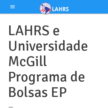
Ir
menu
al
contenido
LAHRS e
Universidade
McGill
Programa de
Bolsas EP