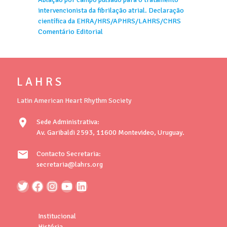
intervencionista da fibrilação atrial. Declaração
científica da EHRA/HRS/APHRS/LAHRS/CHRS
Comentário Editorial
L A H R S
Latin American Heart Rhythm Society
location_on
Sede Administrativa:
Av. Garibaldi 2593, 11600 Montevideo, Uruguay.
mail
Contacto Secretaria:
secretaria@lahrs.org
Institucional
História