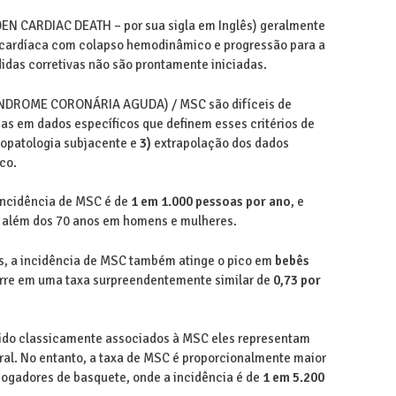
N CARDIAC DEATH – por sua sigla em Inglês) geralmente
e cardíaca com colapso hemodinâmico e progressão para a
das corretivas não são prontamente iniciadas.
SÍNDROME CORONÁRIA AGUDA) / MSC são difíceis de
as em dados específicos que definem esses critérios de
iopatologia subjacente e
3)
extrapolação dos dados
co.
 incidência de MSC é de
1 em 1.000 pessoas por ano
, e
 além dos 70 anos em homens e mulheres.
s, a incidência de MSC também atinge o pico em
bebês
orre em uma taxa surpreendentemente similar de
0,73 por
ido classicamente associados à MSC eles representam
al. No entanto, a taxa de MSC é proporcionalmente maior
 jogadores de basquete, onde a incidência é de
1 em 5.200