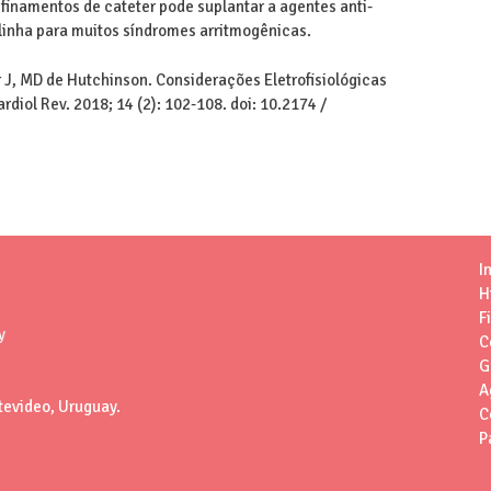
finamentos de cateter pode suplantar a agentes anti-
 linha para muitos síndromes arritmogênicas.
 J, MD de Hutchinson. Considerações Eletrofisiológicas
diol Rev. 2018; 14 (2): 102-108. doi: 10.2174 /
I
H
F
y
C
G
A
tevideo, Uruguay.
C
P