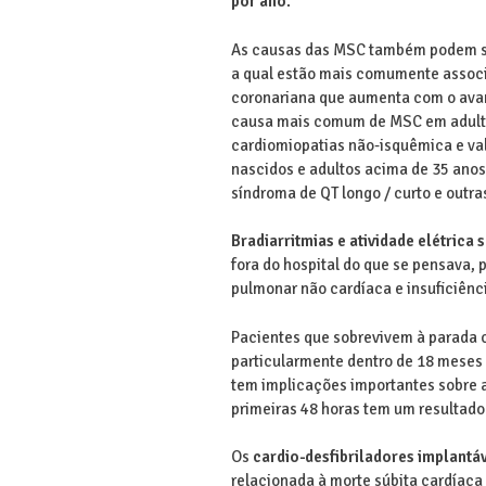
por ano
.
As causas das MSC também podem se
a qual estão mais comumente associ
coronariana que aumenta com o avan
causa mais comum de MSC em adulto
cardiomiopatias não-isquêmica e va
nascidos e adultos acima de 35 anos
síndroma de QT longo / curto e outra
Bradiarritmias e atividade elétrica
fora do hospital do que se pensava,
pulmonar não cardíaca e insuficiênc
Pacientes que sobrevivem à parada c
particularmente dentro de 18 meses 
tem implicações importantes sobre a
primeiras 48 horas tem um resultado 
Os
cardio-desfibriladores implantá
relacionada à morte súbita cardíaca