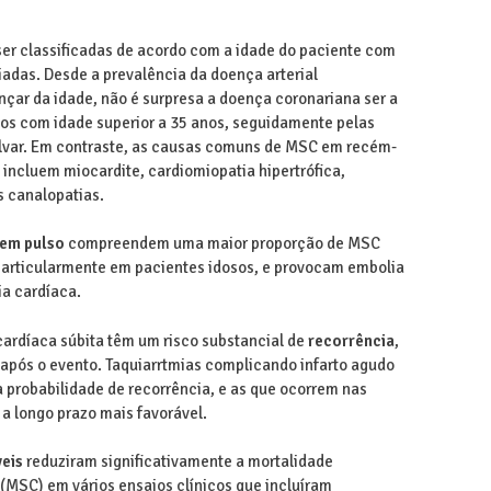
r classificadas de acordo com a idade do paciente com
adas. Desde a prevalência da doença arterial
çar da idade, não é surpresa a doença coronariana ser a
s com idade superior a 35 anos, seguidamente pelas
lvar. Em contraste, as causas comuns de MSC em recém-
 incluem miocardite, cardiomiopatia hipertrófica,
s canalopatias.
 sem pulso
compreendem uma maior proporção de MSC
 particularmente em pacientes idosos, e provocam embolia
ia cardíaca.
ardíaca súbita têm um risco substancial de
recorrência
,
após o evento. Taquiarrtmias complicando infarto agudo
 probabilidade de recorrência, e as que ocorrem nas
a longo prazo mais favorável.
veis
reduziram significativamente a mortalidade
 (MSC) em vários ensaios clínicos que incluíram