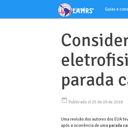
Ir
arrow_drop_down
al
Institucional
Guias e con
contenido
arrow_drop_down
Português
Conside
eletrofi
parada c
date_range
Publicado el 25 de 09 de 2018
Uma revisão dos autores dos EUA tev
após a ocorrência de uma
parada ca