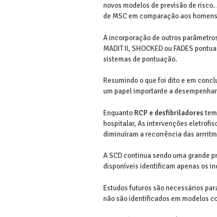
novos modelos de previsão de risco.
de MSC em comparação aos homens
A incorporação de outros parâmetro
MADIT II, SHOCKED ou FADES pontuaç
sistemas de pontuação.
Resumindo o que foi dito e em conclu
um papel importante a desempenhar 
Enquanto
RCP e desfibriladores
tem 
hospitalar, As intervenções eletrofi
diminuíram a recorrência das arrrit
A SCD continua sendo uma grande p
disponíveis identificam apenas os in
Estudos futuros são necessários par
não são identificados em modelos 