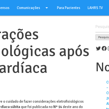
arrow_drop_down
sensos
Comunicações
Para Pacientes
LAHRS TV
Pesquisar
rações
por:
siológicas após
Twitt
Fa
ardíaca
No
C
–
C
2
e o cuidado de fazer considerações eletrofisiológicos
A
rdíaca súbita
que foi publicada no
Nº 14
deste ano do
t