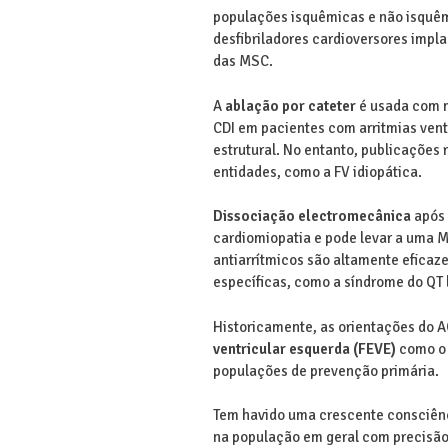
populações isquêmicas e não isquêmi
desfibriladores cardioversores impl
das MSC.
A
ablação por cateter
é usada com m
CDI em pacientes com arritmias vent
estrutural. No entanto, publicações
entidades, como a FV idiopática.
Dissociação electromecânica
após 
cardiomiopatia e pode levar a uma M
antiarrítmicos são altamente eficaz
específicas, como a síndrome do QT 
Historicamente, as orientações do 
ventricular esquerda (FEVE)
como o c
populações de prevenção primária.
Tem havido uma crescente consciênc
na população em geral com precisão