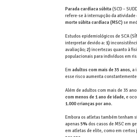
Parada cardíaca súbita
(SCD – SUDDE
refere-se à interrupção da atividad
morte súbita cardíaca (MSC)
se medi
Estudos epidemiológicos de SCA (
interpretar devido a:
1)
inconsistênci
avaliação;
2)
incertezas quanto à fis
populacionais para indivíduos em ris
Em
adultos com mais de 35 anos
, a
esse risco aumenta constantemente
Além de adultos com mais de 35 ano
com menos de 1 ano de idade
, e oc
1.000 crianças por ano
.
Embora os atletas também tenham s
apenas
5%
dos casos de MSC em ger
em atletas de elite, como em certos