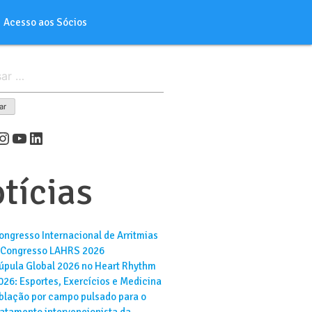
Acesso aos Sócios
er
cebook
Instagram
Youtube
LinkedIn
tícias
ongresso Internacional de Arritmias
 Congresso LAHRS 2026
úpula Global 2026 no Heart Rhythm
026: Esportes, Exercícios e Medicina
blação por campo pulsado para o
ratamento intervencionista da