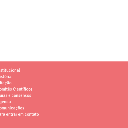
nstitucional
istória
iliação
omitês Científicos
uias e consensos
genda
omunicações
ara entrar em contato