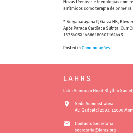
Novas técnicas e tecnologias com re
arrítmicos como terapia de primeira
* Suryanarayana P, Garza HK, Klewer
Após Parada Cardíaca Súbita. Curr Car
1573403X14666180507164443.
Posted in
Comunicações
L A H R S
Latin American Heart Rhythm Societ
location_on
Sede Administrativa:
Av. Garibaldi 2593, 11600 Mon
mail
Contacto Secretaria:
secretaria@lahrs.org