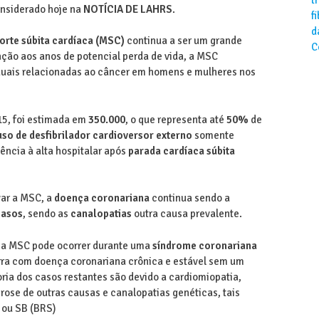
onsiderado hoje na
NOTÍCIA DE LAHRS
.
f
d
orte súbita cardíaca (MSC)
continua a ser um grande
C
ção aos anos de potencial perda de vida, a MSC
duais relacionadas ao câncer em homens e mulheres nos
5, foi estimada em
350.000
, o que representa até
50%
de
uso de desfibrilador cardioversor externo
somente
ncia à alta hospitalar após
parada cardíaca súbita
ar a MSC, a
doença coronariana
continua sendo a
casos
, sendo as
canalopatias
outra causa prevalente.
 a MSC pode ocorrer durante uma
síndrome coronariana
rra com doença coronariana crônica e estável sem um
oria dos casos restantes são devido a cardiomiopatia,
rose de outras causas e canalopatias genéticas, tais
 ou SB (BRS)