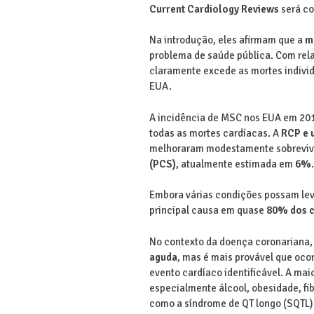
Current Cardiology Reviews
será c
Na introdução, eles afirmam que a
m
problema de saúde pública. Com rela
claramente excede as mortes indivi
EUA.
A incidência de MSC nos EUA em 201
todas as mortes cardíacas. A
RCP e 
melhoraram modestamente sobrevivê
(PCS)
, atualmente estimada em
6%
.
Embora várias condições possam lev
principal causa em quase
80% dos 
No contexto da doença coronariana,
aguda
, mas é mais provável que oco
evento cardíaco identificável. A mai
especialmente álcool, obesidade, fib
como a síndrome de QT longo (SQTL)