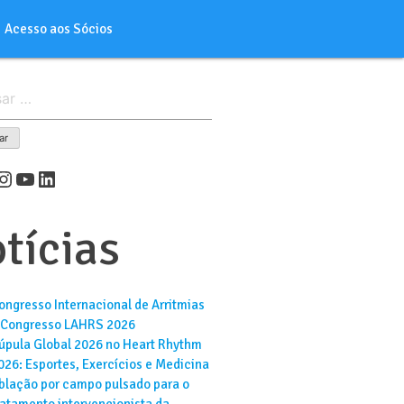
Acesso aos Sócios
er
cebook
Instagram
Youtube
LinkedIn
tícias
ongresso Internacional de Arritmias
 Congresso LAHRS 2026
úpula Global 2026 no Heart Rhythm
026: Esportes, Exercícios e Medicina
blação por campo pulsado para o
ratamento intervencionista da