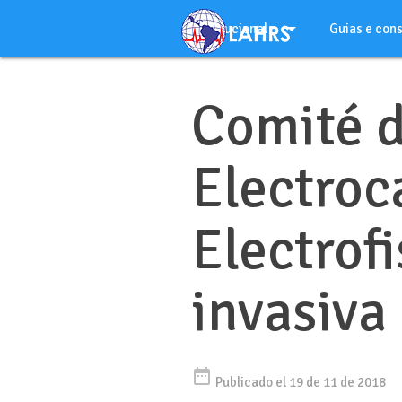
Ir
arrow_drop_down
al
Institucional
Guias e con
contenido
arrow_drop_down
Português
Comité 
Electroc
Electrofi
invasiva
date_range
Publicado el 19 de 11 de 2018