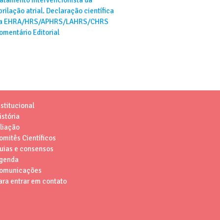
ibrilação atrial. Declaração científica
a EHRA/HRS/APHRS/LAHRS/CHRS
omentário Editorial
nstitucional
istória
iliação
omitês Científicos
uias e consensos
genda
omunicações
ara entrar em contato