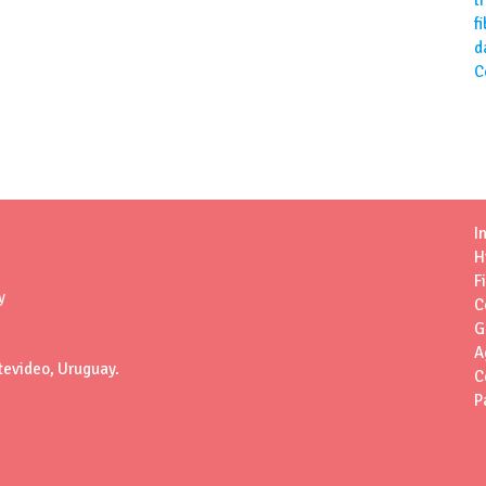
f
d
C
I
H
F
y
C
G
A
tevideo, Uruguay.
C
P