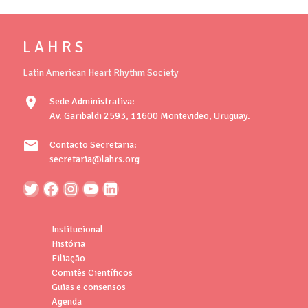
L A H R S
Latin American Heart Rhythm Society
location_on
Sede Administrativa:
Av. Garibaldi 2593, 11600 Montevideo, Uruguay.
mail
Contacto Secretaria:
secretaria@lahrs.org
Institucional
História
Filiação
Comitês Científicos
Guias e consensos
Agenda