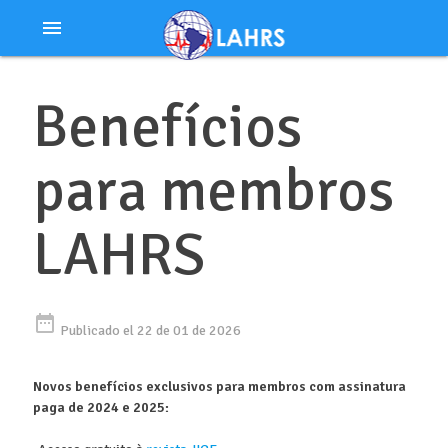
Ir
menu
al
contenido
Benefícios
para membros
LAHRS
date_range
Publicado el 22 de 01 de 2026
Novos benefícios exclusivos para membros com assinatura
paga de 2024 e 2025: