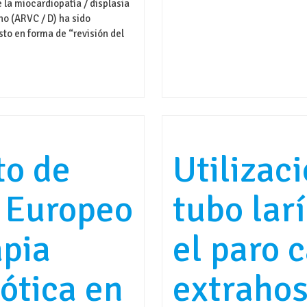
 la miocardiopatía / displasia
ho (ARVC / D) ha sido
sto en forma de “revisión del
o de
Utilizac
 Europeo
tubo lar
apia
el paro 
ótica en
extrahos