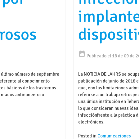
implant
rosos
disposit
date_range
Publicado el 18 de 09 de 
 último número de septiembre
La NOTICIA DE LAHRS se ocupa
eferente al conocimiento
publicación de junio de 2018 e
es básicos de los trastornos
que, con las limitaciones admi
fármacos anticanceroso
referirse a un trabajo retrosp
una única institución en Teher
lo que consideran nuevas ideas
infecciónfrente a la práctica 
electrónicos.
Posted in
Comunicaciones