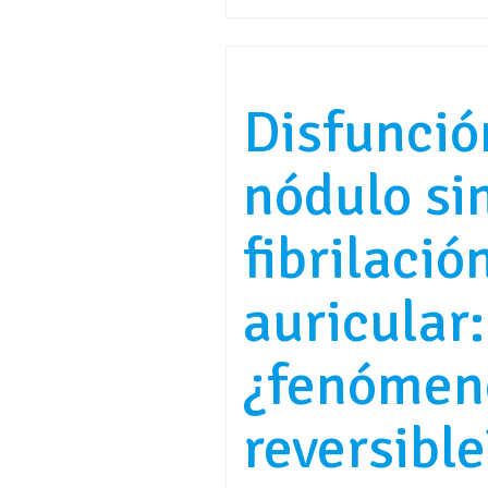
Disfunció
nódulo si
fibrilació
auricular:
¿fenómen
reversible