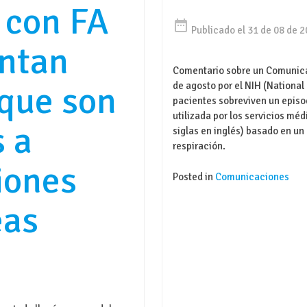
 con FA
date_range
Publicado el 31 de 08 de 
ntan
Comentario sobre un Comunica
 que son
de agosto por el NIH (National
pacientes sobreviven un epis
utilizada por los servicios m
 a
siglas en inglés) basado en un
respiración.
iones
Posted in
Comunicaciones
eas