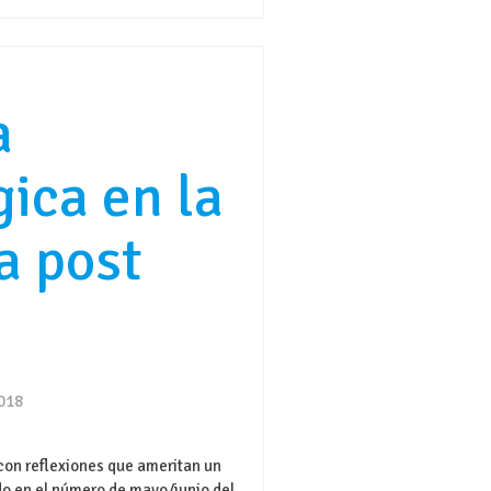
a
gica en la
la post
2018
l con reflexiones que ameritan un
do en el número de mayo/junio del