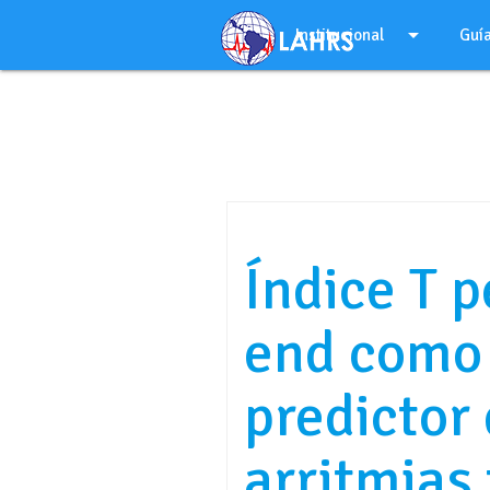
Ir
arrow_drop_down
al
Institucional
Guí
contenido
Índice T p
end como
predictor
arritmias 