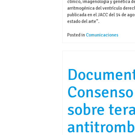
clínico, imagenología y genética de
arritmogénica del ventrículo derec
publicada en el JACC del 14 de ago
estado del arte”.
Posted in
Comunicaciones
Document
Consenso
sobre ter
antitromb