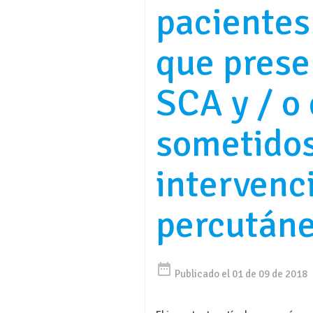
pacientes
que prese
SCA y / o
sometidos
intervenc
percután
date_range
Publicado el 01 de 09 de 2018