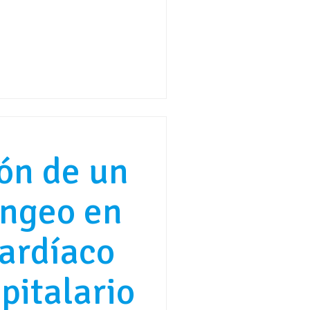
ión de un
íngeo en
cardíaco
pitalario