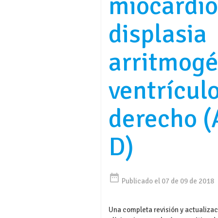
miocardio
displasia
arritmogé
ventrícul
derecho (
D)
date_range
Publicado el 07 de 09 de 2018
Una completa revisión y actualizac