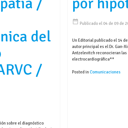
patía /
por hipo
date_range
Publicado el 04 de 09 de 
nica del
Un Editorial publicado el 14 d
o
autor principal es el Dr. Gan-X
Antzelevitch reconocieran las 
electrocardiográfica**
ARVC /
Posted in
Comunicaciones
ión sobre el diagnóstico