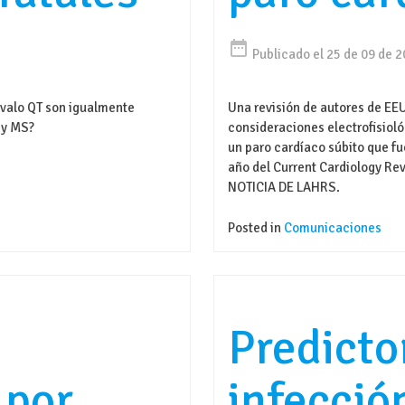
date_range
Publicado el 25 de 09 de 
rvalo QT son igualmente
Una revisión de autores de EE
 y MS?
consideraciones electrofisiol
un paro cardíaco súbito que fu
año del Current Cardiology Re
NOTICIA DE LAHRS.
Posted in
Comunicaciones
Predicto
 por
infecció