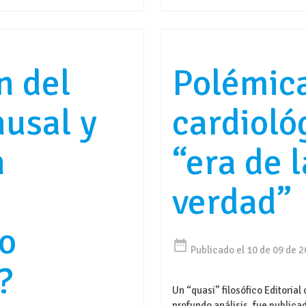
n del
Polémic
nusal y
cardioló
n
“era de 
verdad”
o
date_range
Publicado el 10 de 09 de 
?
Un “quasi” filosófico Editoria
profundo análisis, fue publica