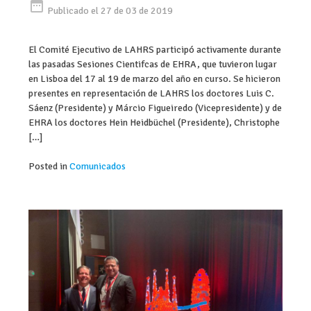
date_range
Publicado el 27 de 03 de 2019
El Comité Ejecutivo de LAHRS participó activamente durante
las pasadas Sesiones Cientifcas de EHRA, que tuvieron lugar
en Lisboa del 17 al 19 de marzo del año en curso. Se hicieron
presentes en representación de LAHRS los doctores Luis C.
Sáenz (Presidente) y Márcio Figueiredo (Vicepresidente) y de
EHRA los doctores Hein Heidbüchel (Presidente), Christophe
[…]
Posted in
Comunicados