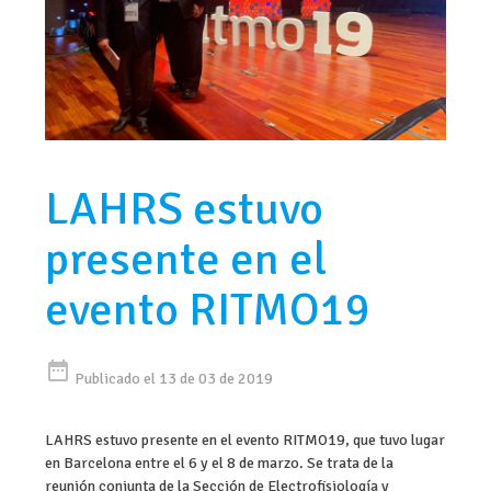
LAHRS estuvo
presente en el
evento RITMO19
date_range
Publicado el 13 de 03 de 2019
LAHRS estuvo presente en el evento RITMO19, que tuvo lugar
en Barcelona entre el 6 y el 8 de marzo. Se trata de la
reunión conjunta de la Sección de Electrofisiología y