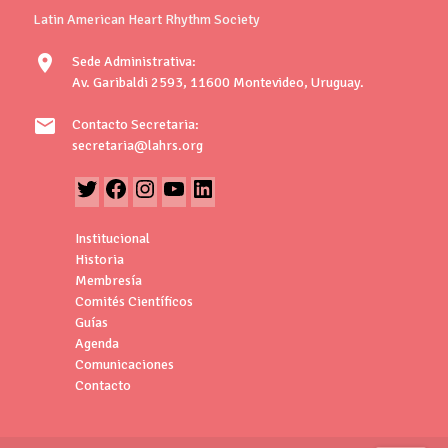
Latin American Heart Rhythm Society
location_on
Sede Administrativa:
Av. Garibaldi 2593, 11600 Montevideo, Uruguay.
mail
Contacto Secretaria:
secretaria@lahrs.org
Institucional
Historia
Membresía
Comités Científicos
Guías
Agenda
Comunicaciones
Contacto