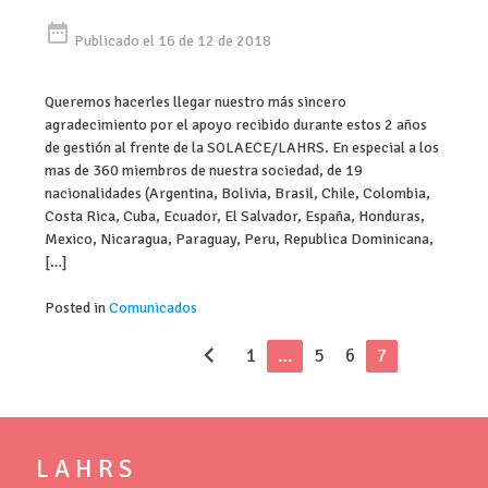
date_range
Publicado el 16 de 12 de 2018
Queremos hacerles llegar nuestro más sincero
agradecimiento por el apoyo recibido durante estos 2 años
de gestión al frente de la SOLAECE/LAHRS. En especial a los
mas de 360 miembros de nuestra sociedad, de 19
nacionalidades (Argentina, Bolivia, Brasil, Chile, Colombia,
Costa Rica, Cuba, Ecuador, El Salvador, España, Honduras,
Mexico, Nicaragua, Paraguay, Peru, Republica Dominicana,
[…]
Posted in
Comunicados
chevron_left
1
…
5
6
7
L A H R S