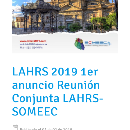
LAHRS 2019 1er
anuncio Reunión
Conjunta LAHRS-
SOMEEC
date_range
Publicado el 01 de 02 de 2019