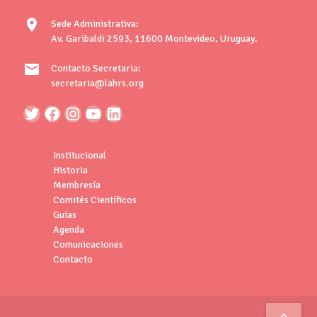
location_on
Sede Administrativa:
Av. Garibaldi 2593, 11600 Montevideo, Uruguay.
mail
Contacto Secretaria:
secretaria@lahrs.org
Institucional
Historia
Membresía
Comités Científicos
Guías
Agenda
Comunicaciones
Contacto
keyboard_arrow_up