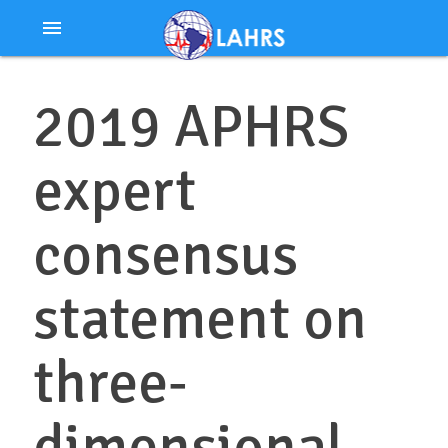
Ir
menu
al
contenido
2019 APHRS
expert
consensus
statement on
three‐
dimensional